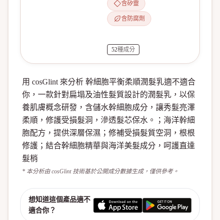
含矽靈
含防腐劑
52
種成分
用 cosGlint 來分析 幹細胞平衡柔順潤髮乳適不適合
你，一款針對扁塌及油性髮質設計的潤髮乳，以保
養肌膚概念研發，含儲水幹細胞成分，讓秀髮亮澤
柔順，修護受損髮洞，滲透髮芯保水。；海洋幹細
胞配方，提供深層保濕；修補受損髮質空洞，根根
修護；結合幹細胞精華與海洋美髮成分，呵護直達
髮梢
* 本分析由 cosGlint 技術基於公開成分數據生成，僅供參考。
想知道這個產品適不
適合你？