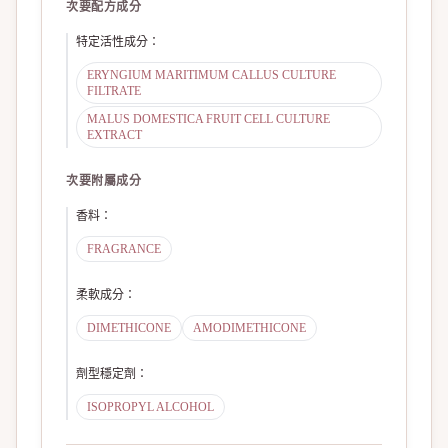
次要配方成分
特定活性成分
：
ERYNGIUM MARITIMUM CALLUS CULTURE
FILTRATE
MALUS DOMESTICA FRUIT CELL CULTURE
EXTRACT
次要附屬成分
香料
：
FRAGRANCE
柔軟成分
：
DIMETHICONE
AMODIMETHICONE
劑型穩定劑
：
ISOPROPYL ALCOHOL