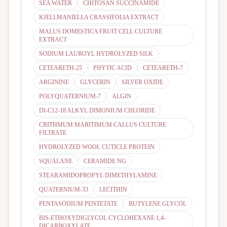
SEA WATER
CHITOSAN SUCCINAMIDE
KJELLMANIELLA CRASSIFOLIA EXTRACT
MALUS DOMESTICA FRUIT CELL CULTURE
EXTRACT
SODIUM LAUROYL HYDROLYZED SILK
CETEARETH-25
PHYTIC ACID
CETEARETH-7
ARGININE
GLYCERIN
SILVER OXIDE
POLYQUATERNIUM-7
ALGIN
DI-C12-18 ALKYL DIMONIUM CHLORIDE
CRITHMUM MARITIMUM CALLUS CULTURE
FILTRATE
HYDROLYZED WOOL CUTICLE PROTEIN
SQUALANE
CERAMIDE NG
STEARAMIDOPROPYL DIMETHYLAMINE
QUATERNIUM-33
LECITHIN
PENTASODIUM PENTETATE
BUTYLENE GLYCOL
BIS-ETHOXYDIGLYCOL CYCLOHEXANE 1,4-
DICARBOXYLATE