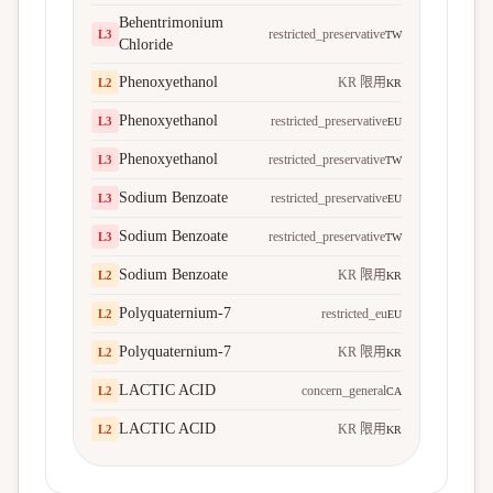
Behentrimonium
restricted_preservative
L
3
TW
Chloride
Phenoxyethanol
KR 限用
L
2
KR
Phenoxyethanol
restricted_preservative
L
3
EU
Phenoxyethanol
restricted_preservative
L
3
TW
Sodium Benzoate
restricted_preservative
L
3
EU
Sodium Benzoate
restricted_preservative
L
3
TW
Sodium Benzoate
KR 限用
L
2
KR
Polyquaternium-7
restricted_eu
L
2
EU
Polyquaternium-7
KR 限用
L
2
KR
LACTIC ACID
concern_general
L
2
CA
LACTIC ACID
KR 限用
L
2
KR