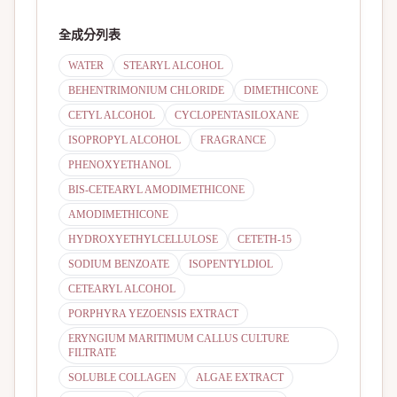
全成分列表
WATER
STEARYL ALCOHOL
BEHENTRIMONIUM CHLORIDE
DIMETHICONE
CETYL ALCOHOL
CYCLOPENTASILOXANE
ISOPROPYL ALCOHOL
FRAGRANCE
PHENOXYETHANOL
BIS-CETEARYL AMODIMETHICONE
AMODIMETHICONE
HYDROXYETHYLCELLULOSE
CETETH-15
SODIUM BENZOATE
ISOPENTYLDIOL
CETEARYL ALCOHOL
PORPHYRA YEZOENSIS EXTRACT
ERYNGIUM MARITIMUM CALLUS CULTURE
FILTRATE
SOLUBLE COLLAGEN
ALGAE EXTRACT