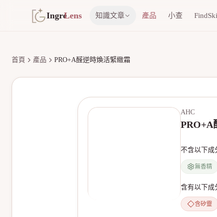
Ingre
Lens
知識文章
產品
小查
FindSk
首頁
產品
PRO+A醛逆時煥活緊緻霜
AHC
PRO+
不含以下成
無香精
含有以下成
含矽靈
無產品圖片