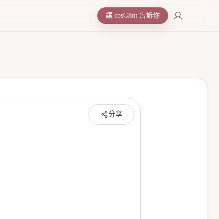
讓 cosGlint 告訴你
分享