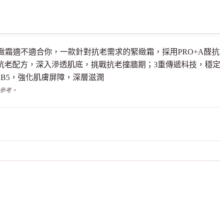
醛逆時煥活緊緻霜適不適合你，一款針對抗老需求的緊緻霜，採用PRO+
醛抗老配方，深入滲透肌底，挑戰抗老撞牆期；3重傳遞科技，穩
原B5，強化肌膚屏障，深層滋潤
供參考。