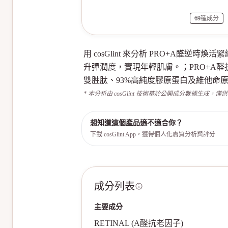
69
種成分
用 cosGlint 來分析 PRO+A
升彈潤度，實現年輕肌膚。；PRO+A
雙胜肽、93%高純度膠原蛋白及維他命
* 本分析由 cosGlint 技術基於公開成分數據生成，僅
想知道這個產品適不適合你？
下載 cosGlint App，獲得個人化膚質分析與評分
成分列表
主要成分
RETINAL (A醛抗老因子)