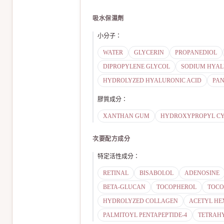
吸水保濕劑
小分子
：
WATER
GLYCERIN
PROPANEDIOL
DIPROPYLENE GLYCOL
SODIUM HYA
HYDROLYZED HYALURONIC ACID
PA
膠質成分
：
XANTHAN GUM
HYDROXYPROPYL CY
次要配方成分
特定活性成分
：
RETINAL
BISABOLOL
ADENOSINE
BETA-GLUCAN
TOCOPHEROL
TOCO
HYDROLYZED COLLAGEN
ACETYL HE
PALMITOYL PENTAPEPTIDE-4
TETRAH