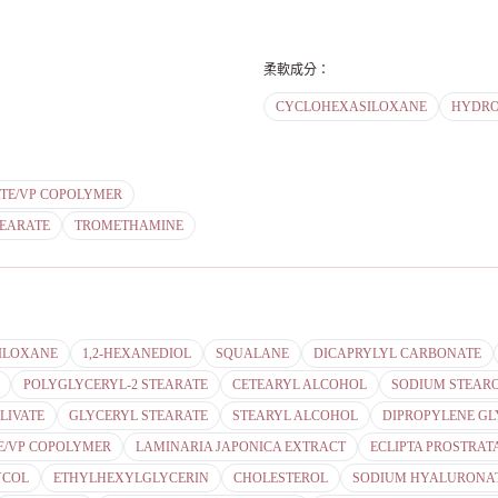
柔軟成分
：
CYCLOHEXASILOXANE
HYDRO
TE/VP COPOLYMER
EARATE
TROMETHAMINE
ILOXANE
1,2-HEXANEDIOL
SQUALANE
DICAPRYLYL CARBONATE
POLYGLYCERYL-2 STEARATE
CETEARYL ALCOHOL
SODIUM STEAR
LIVATE
GLYCERYL STEARATE
STEARYL ALCOHOL
DIPROPYLENE G
/VP COPOLYMER
LAMINARIA JAPONICA EXTRACT
ECLIPTA PROSTRAT
YCOL
ETHYLHEXYLGLYCERIN
CHOLESTEROL
SODIUM HYALURONA