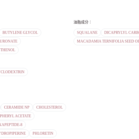
油脂成分
：
BUTYLENE GLYCOL
SQUALANE
DICAPRYLYL CAR
LURONATE
MACADAMIA TERNIFOLIA SEED OI
NTHENOL
CLODEXTRIN
CERAMIDE NP
CHOLESTEROL
PHERYL ACETATE
XAPEPTIDE-8
YDROPIPERINE
PHLORETIN