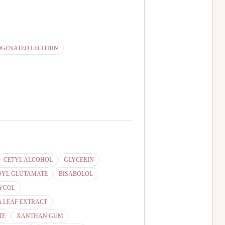
GENATED LECITHIN
CETYL ALCOHOL
GLYCERIN
OYL GLUTAMATE
BISABOLOL
LYCOL
A LEAF EXTRACT
TE
XANTHAN GUM