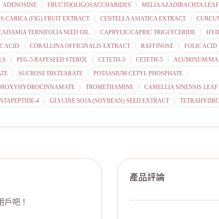
ADENOSINE
FRUCTOOLIGOSACCHARIDES
MELIA AZADIRACHTA LEA
S CARICA (FIG) FRUIT EXTRACT
CENTELLA ASIATICA EXTRACT
CURCUM
ADAMIA TERNIFOLIA SEED OIL
CAPRYLIC/CAPRIC TRIGLYCERIDE
HYD
C ACID
CORALLINA OFFICINALIS EXTRACT
RAFFINOSE
FOLIC ACID
LS
PEG-5 RAPESEED STEROL
CETETH-3
CETETH-5
ALUMINUM/MA
ATE
SUCROSE DISTEARATE
POTASSIUM CETYL PHOSPHATE
HYDROXYHYDROCINNAMATE
TROMETHAMINE
CAMELLIA SINENSIS LEAF
NTAPEPTIDE-4
GLYCINE SOJA (SOYBEAN) SEED EXTRACT
TETRAHYDRO
產品評論
用戶吧！