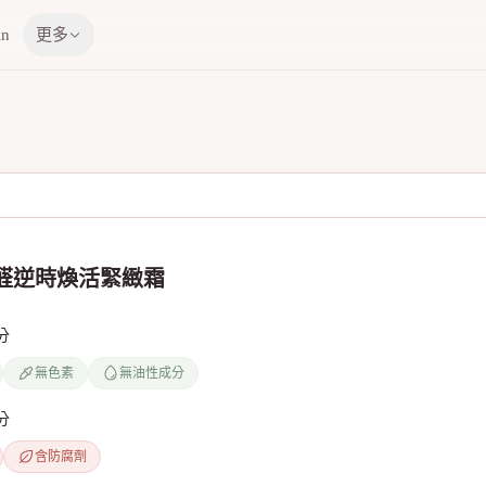
in
更多
A醛逆時煥活緊緻霜
分
無色素
無油性成分
分
含防腐劑