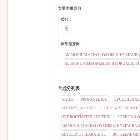
次要附屬成分
香料
：
無
劑型穩定劑
：
AMMONIUM ACRYLOYLDIMETHYLTAURA
ALUMINUM/MAGNESIUM HYDROXIDE ST
全成分列表
WATER
PROPANEDIOL
CYCLOHEXAS
BEHENYL ALCOHOL
CETEARYL OLIVATE
HYDROGENATED LECITHIN
SORBITAN O
AMMONIUM ACRYLOYLDIMETHYLTAURATE
GLYCERYL STEARATE SE
BUTYLENE GL