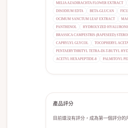
MELIA AZADIRACHTA FLOWER EXTRACT
DISODIUM EDTA
BETA-GLUCAN
FICU
OCIMUM SANCTUM LEAF EXTRACT
MAC
PANTHENOL
HYDROLYZED HYALURONI
BRASSICA CAMPESTRIS (RAPESEED) STERO
CAPRYLYL GLYCOL
TOCOPHERYL ACET
PENTAERYTHRITYL TETRA-DI-T-BUTYL 
ACETYL HEXAPEPTIDE-8
PALMITOYL PE
產品評分
目前還沒有評分，成為第一個評分的