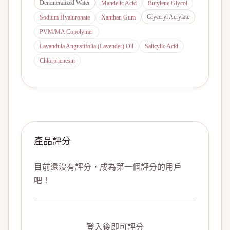
Demineralized Water
Mandelic Acid
Butylene Glycol
Glyceryl Acrylate
Sodium Hyaluronate
Xanthan Gum
PVM/MA Copolymer
Lavandula Angustifolia (Lavender) Oil
Salicylic Acid
Chlorphenesin
產品評分
目前還沒有評分，成為第一個評分的用戶
吧！
登入後即可評分