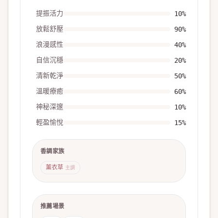
提振活力
10
%
放鬆舒壓
90
%
浪漫感性
40
%
自信沉穩
20
%
清新乾淨
50
%
溫暖療癒
60
%
神秘深邃
10
%
輕盈愉悅
15
%
香調家族
薰衣草
主調
推薦場景