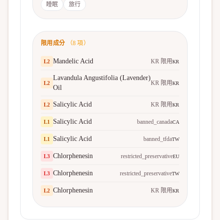
睡眠
旅行
限用成分
（
8
項）
Mandelic Acid
KR 限用
L
2
KR
Lavandula Angustifolia (Lavender)
KR 限用
L
2
KR
Oil
Salicylic Acid
KR 限用
L
2
KR
Salicylic Acid
banned_canada
L
1
CA
Salicylic Acid
banned_tfda
L
1
TW
Chlorphenesin
restricted_preservative
L
3
EU
Chlorphenesin
restricted_preservative
L
3
TW
Chlorphenesin
KR 限用
L
2
KR