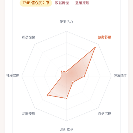
FME 信心度：
中
放鬆舒壓
溫暖療癒
提振活力
輕盈愉悅
放鬆舒壓
神秘深邃
浪漫感性
溫暖療癒
自信沉穩
清新乾淨