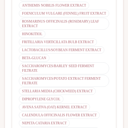
ANTHEMIS NOBILIS FLOWER EXTRACT
FOENICULUM VULGARE (FENNEL) FRUIT EXTRACT
ROSMARINUS OFFICINALIS (ROSEMARY) LEAF
EXTRACT
HINOKITIOL
FRITILLARIA VERTICILLATA BULB EXTRACT
LACTOBACILLUS/SOYBEAN FERMENT EXTRACT
BETA-GLUCAN
SACCHAROMYCES/BARLEY SEED FERMENT
FILTRATE
SACCHAROMYCES/POTATO EXTRACT FERMENT
FILTRATE
STELLARIA MEDIA (CHICKWEED) EXTRACT
DIPROPYLENE GLYCOL
AVENA SATIVA (OAT) KERNEL EXTRACT
CALENDULA OFFICINALIS FLOWER EXTRACT
NEPETA CATARIA EXTRACT