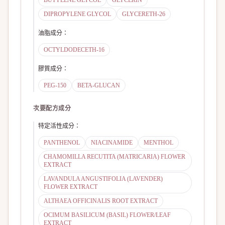
BUTYLENE GLYCOL
GLYCERIN
DIPROPYLENE GLYCOL
GLYCERETH-26
油脂成分
：
OCTYLDODECETH-16
膠質成分
：
PEG-150
BETA-GLUCAN
次要配方成分
特定活性成分
：
PANTHENOL
NIACINAMIDE
MENTHOL
CHAMOMILLA RECUTITA (MATRICARIA) FLOWER
EXTRACT
LAVANDULA ANGUSTIFOLIA (LAVENDER)
FLOWER EXTRACT
ALTHAEA OFFICINALIS ROOT EXTRACT
OCIMUM BASILICUM (BASIL) FLOWER/LEAF
EXTRACT