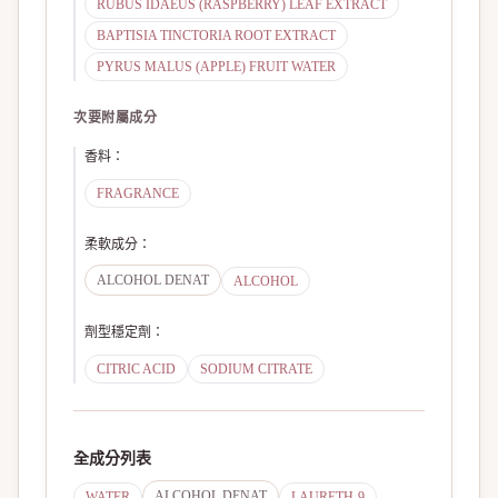
RUBUS IDAEUS (RASPBERRY) LEAF EXTRACT
BAPTISIA TINCTORIA ROOT EXTRACT
PYRUS MALUS (APPLE) FRUIT WATER
次要附屬成分
香料
：
FRAGRANCE
柔軟成分
：
ALCOHOL DENAT
ALCOHOL
劑型穩定劑
：
CITRIC ACID
SODIUM CITRATE
全成分列表
ALCOHOL DENAT
WATER
LAURETH-9