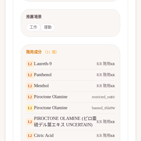
推薦場景
工作
運動
限用成分
（
11
項）
Laureth-9
KR 限用
L
2
KR
Panthenol
KR 限用
L
2
KR
Menthol
KR 限用
L
2
KR
Piroctone Olamine
restricted_eu
L
2
EU
Piroctone Olamine
banned_tfda
L
1
TW
PIROCTONE OLAMINE (ピロ亜
KR 限用
L
2
KR
硫デル葉エキス UNCERTAIN)
Citric Acid
KR 限用
L
2
KR