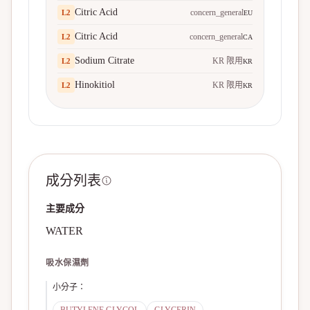
Citric Acid
concern_general
L
2
EU
Citric Acid
concern_general
L
2
CA
Sodium Citrate
KR 限用
L
2
KR
Hinokitiol
KR 限用
L
2
KR
成分列表
主要成分
WATER
吸水保濕劑
小分子
：