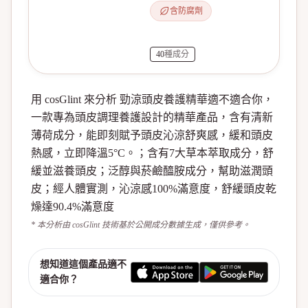
含防腐劑
40
種成分
用 cosGlint 來分析 勁涼頭皮養護精華適不適合你，
一款專為頭皮調理養護設計的精華產品，含有清新
薄荷成分，能即刻賦予頭皮沁涼舒爽感，緩和頭皮
熱感，立即降溫5°C。；含有7大草本萃取成分，舒
緩並滋養頭皮；泛醇與菸鹼醯胺成分，幫助滋潤頭
皮；經人體實測，沁涼感100%滿意度，舒緩頭皮乾
燥達90.4%滿意度
* 本分析由 cosGlint 技術基於公開成分數據生成，僅供參考。
想知道這個產品適不
適合你？