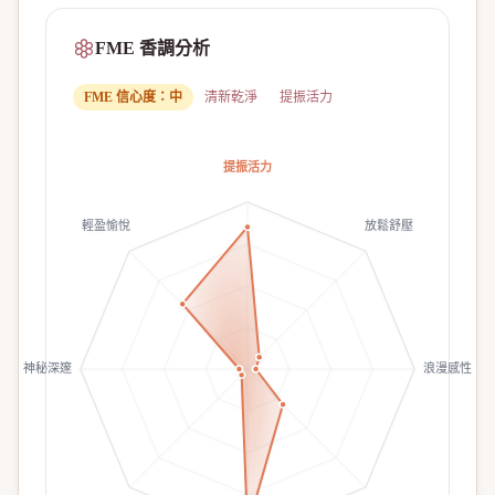
FME 香調分析
FME 信心度：
中
清新乾淨
提振活力
提振活力
輕盈愉悅
放鬆舒壓
神秘深邃
浪漫感性