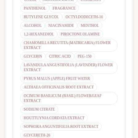
PANTHENOL
FRAGRANCE
BUTYLENE GLYCOL
OCTYLDODECETH-16
ALCOHOL
NIACINAMIDE
MENTHOL
1,2-HEXANEDIOL
PIROCTONE OLAMINE
CHAMOMILLA RECUTITA (MATRICARIA) FLOWER
EXTRACT
GLYCERIN
CITRIC ACID
PEG-150
LAVANDULA ANGUSTIFOLIA (LAVENDER) FLOWER
EXTRACT
PYRUS MALUS (APPLE) FRUIT WATER
ALTHAEA OFFICINALIS ROOT EXTRACT
OCIMUM BASILICUM (BASIL) FLOWER/LEAF
EXTRACT
SODIUM CITRATE
HOUTTUYNIA CORDATA EXTRACT
SOPHORA ANGUSTIFOLIA ROOT EXTRACT
GLYCERETH-26