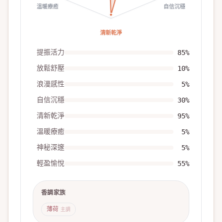
溫暖療癒
自信沉穩
清新乾淨
提振活力
85
%
放鬆舒壓
10
%
浪漫感性
5
%
自信沉穩
30
%
清新乾淨
95
%
溫暖療癒
5
%
神秘深邃
5
%
輕盈愉悅
55
%
香調家族
薄荷
主調