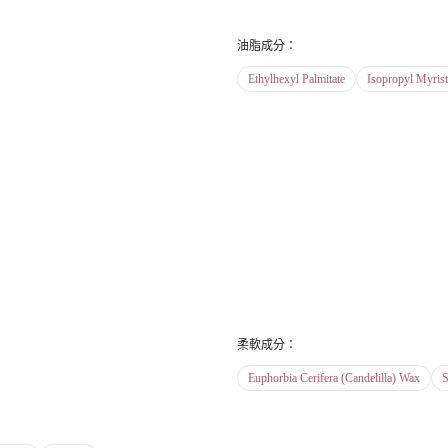
油脂成分
：
Ethylhexyl Palmitate
Isopropyl Myrist
柔軟成分
：
Euphorbia Cerifera (Candelilla) Wax
S