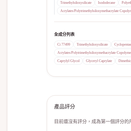
Trimethylsiloxysilicate
Isododecane
Polyet
Acrylates/Polytrimethylsiloxymethacrylate Copoly
全成分列表
Ci 77499
Trimethylsiloxysilicate
Cyclopentas
Acrylates/Polytrimethylsiloxymethacrylate Copolyme
Caprylyl Glycol
Glyceryl Caprylate
Dimethi
產品評分
目前還沒有評分，成為第一個評分的