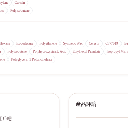
hylene
Ceresin
mer
Polyisobutene
iloxane
Isododecane
Polyethylene
Synthetic Wax
Ceresin
Ci 77019
Eu
r
Polyisobutene
Polyhydroxystearic Acid
Ethylhexyl Palmitate
Isopropyl Myris
cone
Polyglyceryl-3 Polyricinoleate
產品評論
用戶吧！