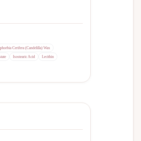
phorbia Cerifera (Candelilla) Wax
tate
Isostearic Acid
Lecithin