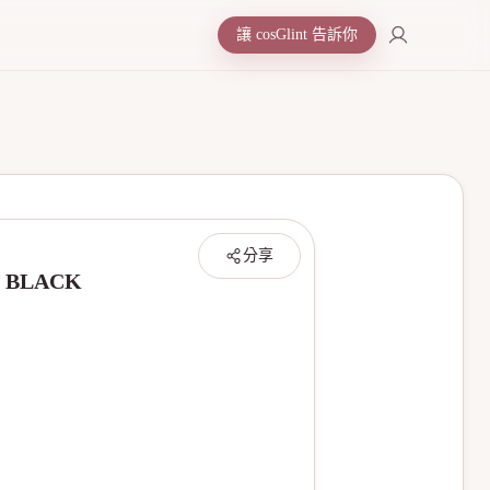
讓 cosGlint 告訴你
分享
T BLACK