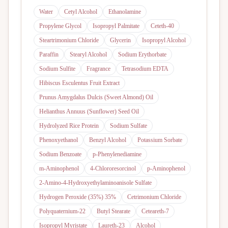
Water
Cetyl Alcohol
Ethanolamine
Propylene Glycol
Isopropyl Palmitate
Ceteth-40
Steartrimonium Chloride
Glycerin
Isopropyl Alcohol
Paraffin
Stearyl Alcohol
Sodium Erythorbate
Sodium Sulfite
Fragrance
Tetrasodium EDTA
Hibiscus Esculentus Fruit Extract
Prunus Amygdalus Dulcis (Sweet Almond) Oil
Helianthus Annuus (Sunflower) Seed Oil
Hydrolyzed Rice Protein
Sodium Sulfate
Phenoxyethanol
Benzyl Alcohol
Potassium Sorbate
Sodium Benzoate
p-Phenylenediamine
m-Aminophenol
4-Chlororesorcinol
p-Aminophenol
2-Amino-4-Hydroxyethylaminoanisole Sulfate
Hydrogen Peroxide (35%) 35%
Cetrimonium Chloride
Polyquaternium-22
Butyl Stearate
Ceteareth-7
Isopropyl Myristate
Laureth-23
Alcohol