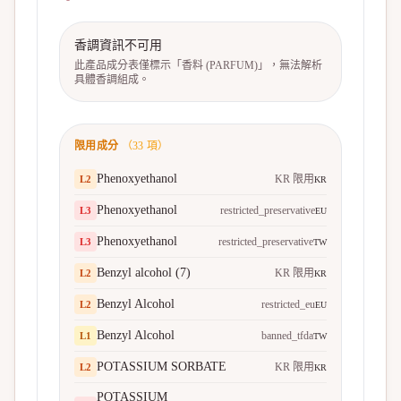
香調資訊不可用
此產品成分表僅標示「香料 (PARFUM)」，無法解析
具體香調組成。
限用成分
（
33
項）
Phenoxyethanol
KR 限用
L
2
KR
Phenoxyethanol
restricted_preservative
L
3
EU
Phenoxyethanol
restricted_preservative
L
3
TW
Benzyl alcohol (7)
KR 限用
L
2
KR
Benzyl Alcohol
restricted_eu
L
2
EU
Benzyl Alcohol
banned_tfda
L
1
TW
POTASSIUM SORBATE
KR 限用
L
2
KR
POTASSIUM