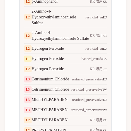
p-Aminophenol
KR 限用
L
2
KR
2-Amino-4-
Hydroxyethylaminoanisole
restricted_eu
L
2
EU
Sulfate
2-Amino-4-
KR 限用
L
2
KR
Hydroxyethylaminoanisole Sulfate
Hydrogen Peroxide
restricted_eu
L
2
EU
Hydrogen Peroxide
banned_canada
L
1
CA
Hydrogen Peroxide
KR 限用
L
2
KR
Cetrimonium Chloride
restricted_preservative
L
3
EU
Cetrimonium Chloride
restricted_preservative
L
3
TW
METHYLPARABEN
restricted_preservative
L
3
EU
METHYLPARABEN
restricted_preservative
L
3
TW
METHYLPARABEN
KR 限用
L
2
KR
PROPYLPARABEN
KR 限用
L
2
KR