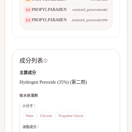
PROPYLPARABEN
restricted_preservative
L
3
EU
PROPYLPARABEN
restricted_preservative
L
3
TW
成分列表
主要成分
Hydrogen Peroxide (35%) (第二劑)
吸水保濕劑
小分子
：
Water
Glycerin
Propylene Glycol
油脂成分
：