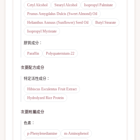
Cetyl Alcohol
Stearyl Alcohol
Isopropyl Palmitate
Prunus Amygdalus Dulcis (Sweet Almond) Oil
Helianthus Annuus (Sunflower) Seed Oil
Butyl Stearate
Isopropyl Myristate
膠質成分
：
Paraffin
Polyquaternium-22
次要配方成分
特定活性成分
：
Hibiscus Esculentus Fruit Extract
Hydrolyzed Rice Protein
次要附屬成分
色素
：
p-Phenylenediamine
m-Aminophenol