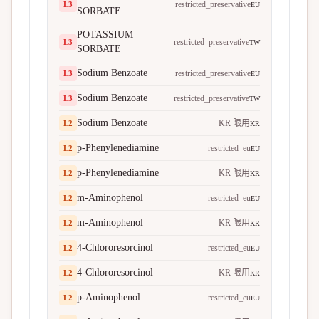
restricted_preservative
L
3
EU
SORBATE
POTASSIUM
restricted_preservative
L
3
TW
SORBATE
Sodium Benzoate
restricted_preservative
L
3
EU
Sodium Benzoate
restricted_preservative
L
3
TW
Sodium Benzoate
KR 限用
L
2
KR
p-Phenylenediamine
restricted_eu
L
2
EU
p-Phenylenediamine
KR 限用
L
2
KR
m-Aminophenol
restricted_eu
L
2
EU
m-Aminophenol
KR 限用
L
2
KR
4-Chlororesorcinol
restricted_eu
L
2
EU
4-Chlororesorcinol
KR 限用
L
2
KR
p-Aminophenol
restricted_eu
L
2
EU