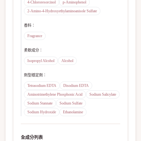
4-Chlororesorcinol
p-Aminophenol
2-Amino-4-Hydroxyethylaminoanisole Sulfate
香料
：
Fragrance
柔軟成分
：
Isopropyl Alcohol
Alcohol
劑型穩定劑
：
Tetrasodium EDTA
Disodium EDTA
Aminotrimethylene Phosphonic Acid
Sodium Salicylate
Sodium Stannate
Sodium Sulfate
Sodium Hydroxide
Ethanolamine
全成分列表