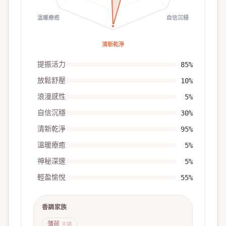
溫暖療癒
自信沉穩
清新乾淨
提振活力
85
%
放鬆舒壓
10
%
浪漫感性
5
%
自信沉穩
30
%
清新乾淨
95
%
溫暖療癒
5
%
神秘深邃
5
%
輕盈愉悅
55
%
香調家族
薄荷
主調