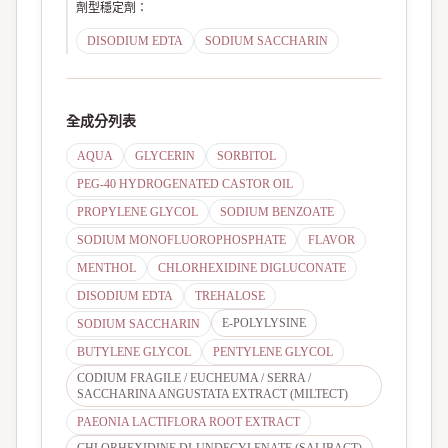
劑型穩定劑
：
DISODIUM EDTA
SODIUM SACCHARIN
全成分列表
AQUA
GLYCERIN
SORBITOL
PEG-40 HYDROGENATED CASTOR OIL
PROPYLENE GLYCOL
SODIUM BENZOATE
SODIUM MONOFLUOROPHOSPHATE
FLAVOR
MENTHOL
CHLORHEXIDINE DIGLUCONATE
DISODIUM EDTA
TREHALOSE
E-POLYLYSINE
SODIUM SACCHARIN
BUTYLENE GLYCOL
PENTYLENE GLYCOL
CODIUM FRAGILE / EUCHEUMA / SERRA /
SACCHARINA ANGUSTATA EXTRACT (MILTECT)
PAEONIA LACTIFLORA ROOT EXTRACT