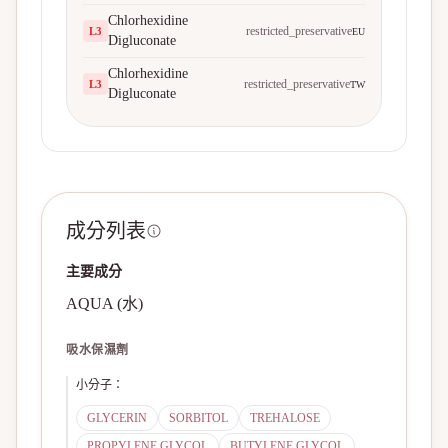
Chlorhexidine
restricted_preservative
L
3
EU
Digluconate
Chlorhexidine
restricted_preservative
L
3
TW
Digluconate
成分列表
主要成分
AQUA (水)
吸水保濕劑
小分子
：
GLYCERIN
SORBITOL
TREHALOSE
PROPYLENE GLYCOL
BUTYLENE GLYCOL