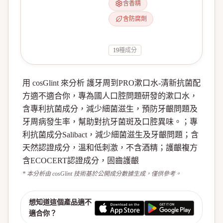
含香精
含防腐劑
19
種成分
用 cosGlint 來分析 護牙周到PRO漱口水-清新抗菌配
方適不適合你，專為國人口腔問題研發的漱口水，
含專利抗菌成分，減少細菌滋生，預防牙齦問題及
牙周病發生率，幫助對抗牙菌斑及口腔異味。；專
利抗菌成分Salibact，減少細菌滋生及牙齦問題；含
天然認證成分，溫和低刺激，不含酒精；護齦複方
含ECOCERT認證成分，固齒護齦
* 本分析由 cosGlint 技術基於公開成分數據生成，僅供參考。
想知道這個產品適不
適合你？