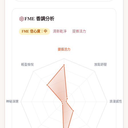
FME 香調分析
FME 信心度：
中
清新乾淨
提振活力
提振活力
輕盈愉悅
放鬆舒壓
神秘深邃
浪漫感性