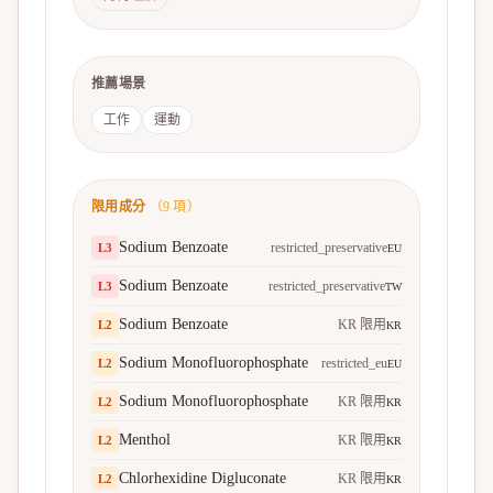
推薦場景
工作
運動
限用成分
（
9
項）
Sodium Benzoate
restricted_preservative
L
3
EU
Sodium Benzoate
restricted_preservative
L
3
TW
Sodium Benzoate
KR 限用
L
2
KR
Sodium Monofluorophosphate
restricted_eu
L
2
EU
Sodium Monofluorophosphate
KR 限用
L
2
KR
Menthol
KR 限用
L
2
KR
Chlorhexidine Digluconate
KR 限用
L
2
KR