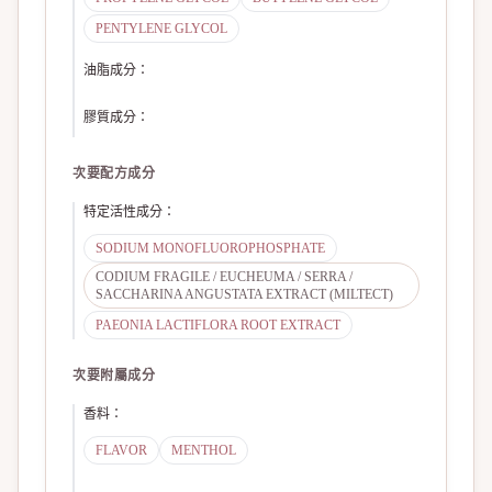
PENTYLENE GLYCOL
油脂成分
：
膠質成分
：
次要配方成分
特定活性成分
：
SODIUM MONOFLUOROPHOSPHATE
CODIUM FRAGILE / EUCHEUMA / SERRA /
SACCHARINA ANGUSTATA EXTRACT (MILTECT)
PAEONIA LACTIFLORA ROOT EXTRACT
次要附屬成分
香料
：
FLAVOR
MENTHOL