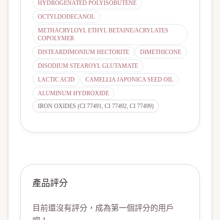
HYDROGENATED POLYISOBUTENE
OCTYLDODECANOL
METHACRYLOYL ETHYL BETAINE/ACRYLATES
COPOLYMER
DISTEARDIMONIUM HECTORITE
DIMETHICONE
DISODIUM STEAROYL GLUTAMATE
LACTIC ACID
CAMELLIA JAPONICA SEED OIL
ALUMINUM HYDROXIDE
IRON OXIDES (CI 77491, CI 77492, CI 77499)
產品評分
目前還沒有評分，成為第一個評分的用戶