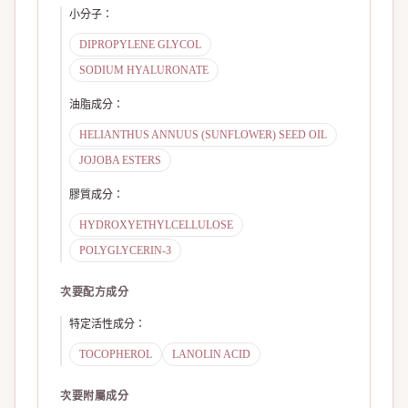
小分子
：
DIPROPYLENE GLYCOL
SODIUM HYALURONATE
油脂成分
：
HELIANTHUS ANNUUS (SUNFLOWER) SEED OIL
JOJOBA ESTERS
膠質成分
：
HYDROXYETHYLCELLULOSE
POLYGLYCERIN-3
次要配方成分
特定活性成分
：
TOCOPHEROL
LANOLIN ACID
次要附屬成分