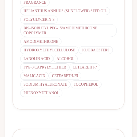
FRAGRANCE
HELIANTHUS ANNUUS (SUNFLOWER) SEED OIL
POLYGLYCERIN-3
BIS-ISOBUTYL PEG-15/AMODIMETHICONE
COPOLYMER
AMODIMETHICONE
HYDROXYETHYLCELLULOSE
JOJOBA ESTERS
LANOLIN ACID
ALCOHOL
PPG-3 CAPRYLYL ETHER
CETEARETH-7
MALIC ACID
CETEARETH-25
SODIUM HYALURONATE
TOCOPHEROL
PHENOXYETHANOL