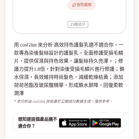
含防腐劑
23
種成分
用 cosGlint 來分析 高效持色護髮乳適不適合你，一
款專為染後髮絲設計的護髮乳，全面修護受損毛鱗
片，提供保濕與持色效果，讓髮絲持久亮澤。；修
護力提升1.8倍，針對染後受損毛鱗片進行修護；鎖
水保濕，長效維持時尚髮色，減緩乾燥枯黃；添加
荷荷芭酯及玻尿酸精華，形成鎖水屏障，回復柔軟
潤澤
* 本分析由 cosGlint 技術基於公開成分數據生成，僅供參考。
想知道這個產品適不
適合你？