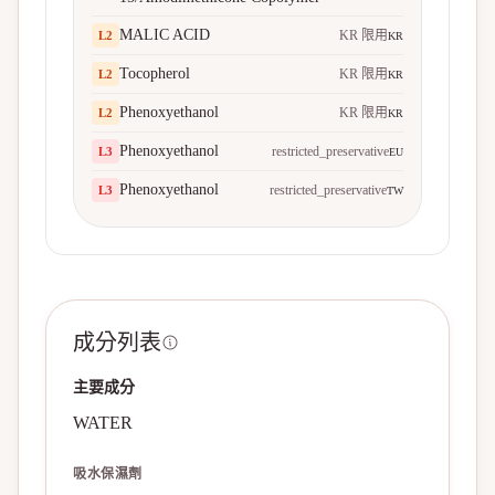
MALIC ACID
KR 限用
L
2
KR
Tocopherol
KR 限用
L
2
KR
Phenoxyethanol
KR 限用
L
2
KR
Phenoxyethanol
restricted_preservative
L
3
EU
Phenoxyethanol
restricted_preservative
L
3
TW
成分列表
主要成分
WATER
吸水保濕劑