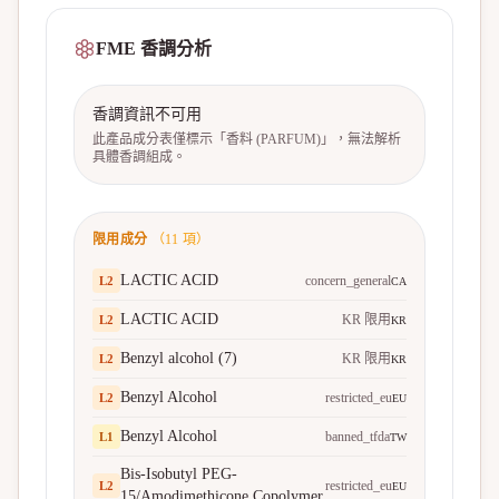
FME 香調分析
香調資訊不可用
此產品成分表僅標示「香料 (PARFUM)」，無法解析
具體香調組成。
限用成分
（
11
項）
LACTIC ACID
concern_general
L
2
CA
LACTIC ACID
KR 限用
L
2
KR
Benzyl alcohol (7)
KR 限用
L
2
KR
Benzyl Alcohol
restricted_eu
L
2
EU
Benzyl Alcohol
banned_tfda
L
1
TW
Bis-Isobutyl PEG-
restricted_eu
L
2
EU
15/Amodimethicone Copolymer