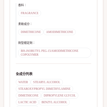
香料
：
FRAGRANCE
柔軟成分
：
DIMETHICONE
AMODIMETHICONE
劑型穩定劑
：
BIS-ISOBUTYL PEG-15/AMODIMETHICONE
COPOLYMER
全成分列表
WATER
STEARYL ALCOHOL
STEAROXYPROPYL DIMETHYLAMINE
DIMETHICONE
DIPROPYLENE GLYCOL
LACTIC ACID
BENZYL ALCOHOL