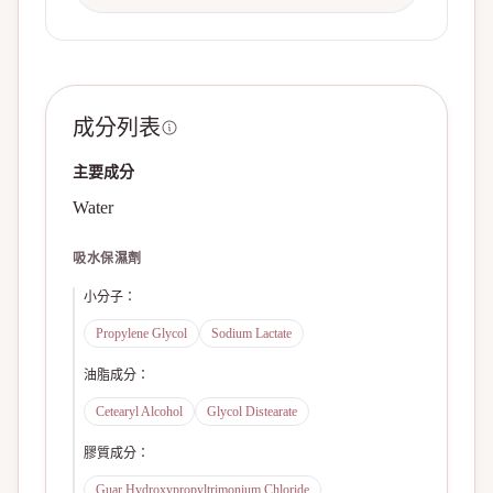
成分列表
主要成分
Water
吸水保濕劑
小分子
：
Propylene Glycol
Sodium Lactate
油脂成分
：
Cetearyl Alcohol
Glycol Distearate
膠質成分
：
Guar Hydroxypropyltrimonium Chloride