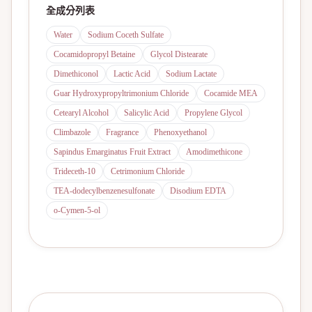
全成分列表
Water
Sodium Coceth Sulfate
Cocamidopropyl Betaine
Glycol Distearate
Dimethiconol
Lactic Acid
Sodium Lactate
Guar Hydroxypropyltrimonium Chloride
Cocamide MEA
Cetearyl Alcohol
Salicylic Acid
Propylene Glycol
Climbazole
Fragrance
Phenoxyethanol
Sapindus Emarginatus Fruit Extract
Amodimethicone
Trideceth-10
Cetrimonium Chloride
TEA-dodecylbenzenesulfonate
Disodium EDTA
o-Cymen-5-ol