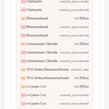
Climbazole
restricted_preservative
L
3
EU
Climbazole
restricted_preservative
L
3
TW
Phenoxyethanol
KR 限用
L
2
KR
Phenoxyethanol
restricted_preservative
L
3
EU
Phenoxyethanol
restricted_preservative
L
3
TW
Cetrimonium Chloride
KR 限用
L
2
KR
Cetrimonium Chloride
restricted_preservative
L
3
EU
Cetrimonium Chloride
restricted_preservative
L
3
TW
TEA-Dodecylbenzenesulfonate
restricted_eu
L
2
EU
TEA-Dodecylbenzenesulfonate
KR 限用
L
2
KR
o-Cymen-5-ol
KR 限用
L
2
KR
o-Cymen-5-ol
restricted_preservative
L
3
EU
o-Cymen-5-ol
restricted_preservative
L
3
TW