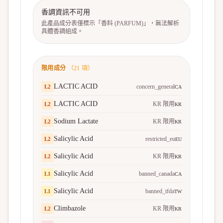
香調資訊不可用
此產品成分表僅標示「香料 (PARFUM)」，無法解析
具體香調組成。
限用成分
（
21
項）
LACTIC ACID
concern_general
L
2
CA
LACTIC ACID
KR 限用
L
2
KR
Sodium Lactate
KR 限用
L
2
KR
Salicylic Acid
restricted_eu
L
2
EU
Salicylic Acid
KR 限用
L
2
KR
Salicylic Acid
banned_canada
L
1
CA
Salicylic Acid
banned_tfda
L
1
TW
Climbazole
KR 限用
L
2
KR