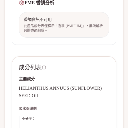
FME 香調分析
香調資訊不可用
此產品成分表僅標示「香料 (PARFUM)」，無法解析
具體香調組成。
成分列表
主要成分
HELIANTHUS ANNUUS (SUNFLOWER)
SEED OIL
吸水保濕劑
小分子
：