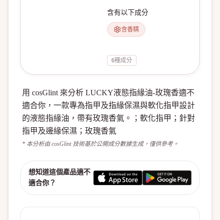
含有以下成分
含香精
6
種成分
用 cosGlint 來分析 LUCKY液態指緣油-玫瑰香適不
適合你，一款專為指甲及指緣保濕與軟化指甲設計
的液態指緣油，帶有玫瑰香氣。；軟化指甲；針對
指甲及邊緣保濕；玫瑰香氣
* 本分析由 cosGlint 技術基於公開成分數據生成，僅供參考。
想知道這個產品適不
適合你？