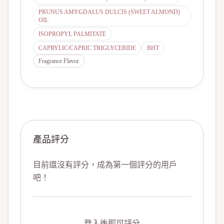
PRUNUS AMYGDALUS DULCIS (SWEET ALMOND)
OIL
ISOPROPYL PALMITATE
CAPRYLIC/CAPRIC TRIGLYCERIDE
BHT
Fragrance Flavor
產品評分
目前還沒有評分，成為第一個評分的用戶
吧！
登入後即可評分