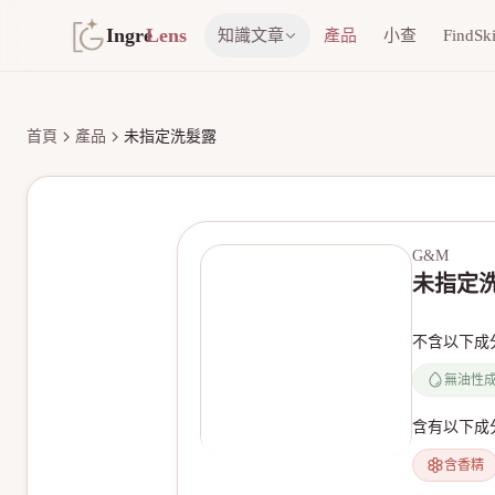
Ingre
Lens
知識文章
產品
小查
FindSk
首頁
產品
未指定洗髮露
G&M
未指定
不含以下成
無油性
含有以下成
含香精
無產品圖片