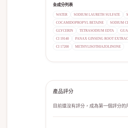
全成分列表
WATER
SODIUM LAURETH SULFATE
COCAMIDOPROPYL BETAINE
SODIUM C
GLYCERIN
TETRASODIUM EDTA
GUA
CI 19140
PANAX GINSENG ROOT EXTRA
CI 17200
METHYLISOTHIAZOLINONE
產品評分
目前還沒有評分，成為第一個評分的