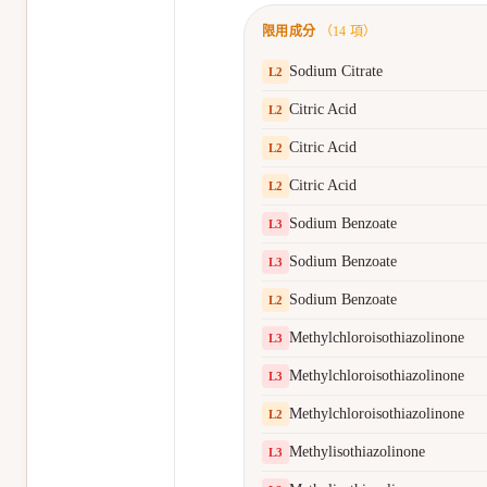
限用成分
（
14
項）
Sodium Citrate
L
2
Citric Acid
L
2
Citric Acid
L
2
Citric Acid
L
2
Sodium Benzoate
L
3
Sodium Benzoate
L
3
Sodium Benzoate
L
2
Methylchloroisothiazolinone
L
3
Methylchloroisothiazolinone
L
3
Methylchloroisothiazolinone
L
2
Methylisothiazolinone
L
3