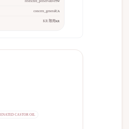
restricted_preservative
TW
concern_general
CA
KR 限用
KR
ENATED CASTOR OIL