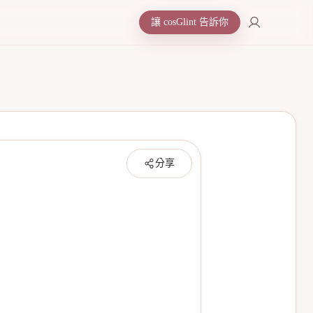
讓 cosGlint 告訴你
分享