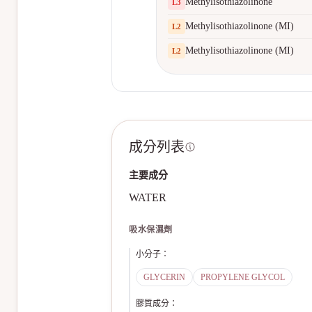
Methylisothiazolinone
L
3
Methylisothiazolinone (MI)
L
2
Methylisothiazolinone (MI)
L
2
成分列表
主要成分
WATER
吸水保濕劑
小分子
：
GLYCERIN
PROPYLENE GLYCOL
膠質成分
：