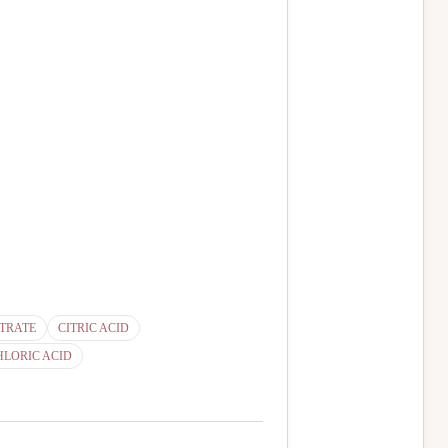
TRATE
CITRIC ACID
LORIC ACID