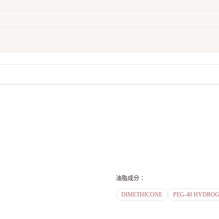
油脂成分
：
DIMETHICONE
PEG-40 HYDROG