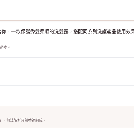
髮露適不適合你，一款保護秀髮柔順的洗髮露，搭配同系列洗護產品使
供參考。
M)」，無法解析具體香調組成。