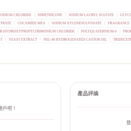
SODIUM CHLORIDE
DIMETHICONE
SODIUM LAURYL SULFATE
GLYCO
ITRATE
COCAMIDE MEA
SODIUM XYLENESULFONATE
FRAGRANCE
R HYDROXYPROPYLTRIMONIUM CHLORIDE
POLYQUATERNIUM-6
PRO
CT
YEAST EXTRACT
PEG-40 HYDROGENATED CASTOR OIL
TRIDECET
產品評論
用戶吧！
登