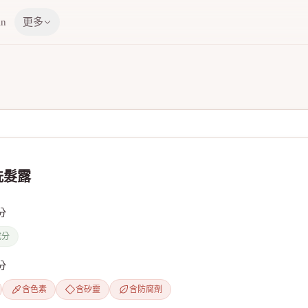
in
更多
洗髮露
分
成分
分
含色素
含矽靈
含防腐劑