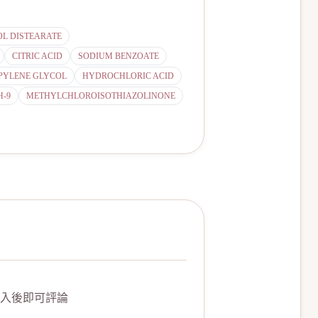
L DISTEARATE
CITRIC ACID
SODIUM BENZOATE
PYLENE GLYCOL
HYDROCHLORIC ACID
H-9
METHYLCHLOROISOTHIAZOLINONE
入後即可評論