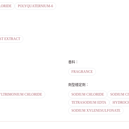
LORIDE
POLYQUATERNIUM-6
ST EXTRACT
香料
：
FRAGRANCE
劑型穩定劑
：
LTRIMONIUM CHLORIDE
SODIUM CHLORIDE
SODIUM CI
TETRASODIUM EDTA
HYDROCH
SODIUM XYLENESULFONATE