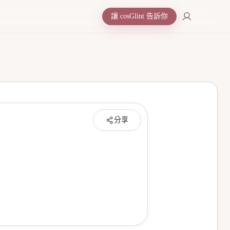
讓 cosGlint 告訴你
分享