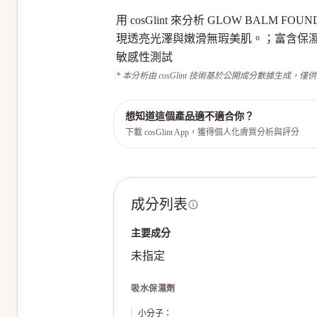
用 cosGlint 來分析 GLOW BAL
現透亮光澤與嫩滑無瑕美肌。；富含保
敏感性測試
* 本分析由 cosGlint 技術基於公開成分數據生成，僅
想知道這個產品適不適合你？
下載 cosGlint App，獲得個人化膚質分析與評分
成分列表
主要成分
未指定
吸水保濕劑
小分子
：