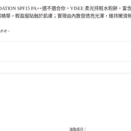
M FOUNDATION SPF15 PA++適不適合你，VISEE 柔光持
濕精華，輕盈服貼融於肌膚；實現由內散發透亮光澤，維持嫩滑
供參考。
油脂成分
：