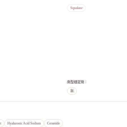
Squalane
劑型穩定劑
：
無
t
Hyaluronic Acid Sodium
Ceramide