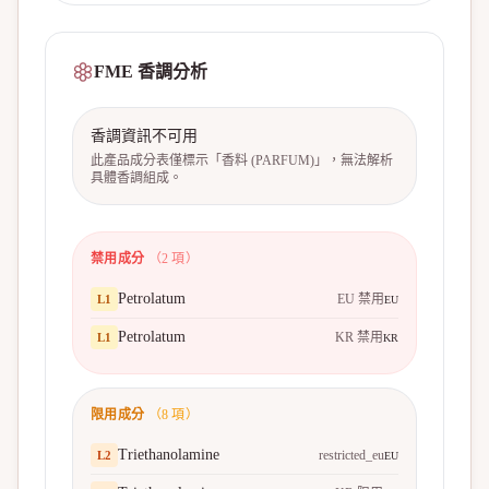
FME 香調分析
香調資訊不可用
此產品成分表僅標示「香料 (PARFUM)」，無法解析
具體香調組成。
禁用成分
（
2
項）
Petrolatum
EU 禁用
L
1
EU
Petrolatum
KR 禁用
L
1
KR
限用成分
（
8
項）
Triethanolamine
restricted_eu
L
2
EU