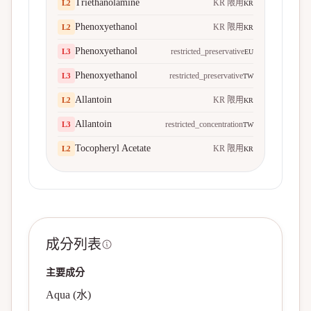
Triethanolamine
KR 限用
L
2
KR
Phenoxyethanol
KR 限用
L
2
KR
Phenoxyethanol
restricted_preservative
L
3
EU
Phenoxyethanol
restricted_preservative
L
3
TW
Allantoin
KR 限用
L
2
KR
Allantoin
restricted_concentration
L
3
TW
Tocopheryl Acetate
KR 限用
L
2
KR
成分列表
主要成分
Aqua (水)