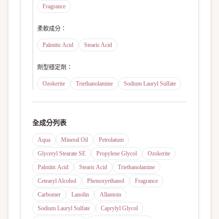
Fragrance
柔軟成分
：
Palmitic Acid
Stearic Acid
劑型穩定劑
：
Ozokerite
Triethanolamine
Sodium Lauryl Sulfate
全成分列表
Aqua
Mineral Oil
Petrolatum
Glyceryl Stearate SE
Propylene Glycol
Ozokerite
Palmitic Acid
Stearic Acid
Triethanolamine
Cetearyl Alcohol
Phenoxyethanol
Fragrance
Carbomer
Lanolin
Allantoin
Sodium Lauryl Sulfate
Caprylyl Glycol