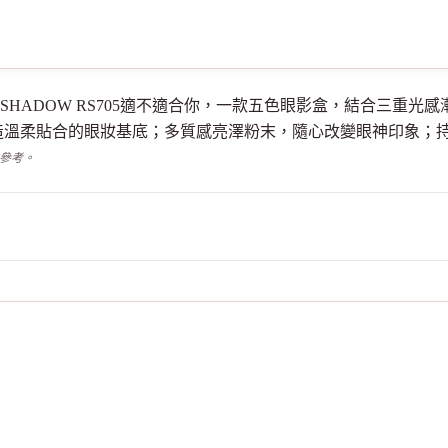
ECIPE EYE SHADOW RS705適不適合你，一款五色眼影盒，結
造溫柔貼合的眼妝基底；多質感亮澤粉末，隨心改變眼神印象；
供參考。