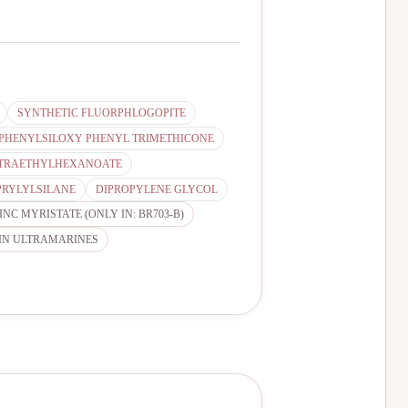
SYNTHETIC FLUORPHLOGOPITE
PHENYLSILOXY PHENYL TRIMETHICONE
ETRAETHYLHEXANOATE
RYLYLSILANE
DIPROPYLENE GLYCOL
INC MYRISTATE (ONLY IN: BR703-B)
IN ULTRAMARINES