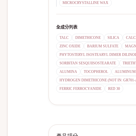
MICROCRYSTALLINE WAX
全成分列表
TALC
DIMETHICONE
SILICA
CALC
ZINC OXIDE
BARIUM SULFATE
MAGN
PHYTOSTERYL ISOSTEARYL DIMER DILINO
SORBITAN SESQUIISOSTEARATE
TRIET
ALUMINA
TOCOPHEROL
ALUMINUM
HYDROGEN DIMETHICONE (NOT IN: GR701-A
FERRIC FERROCYANIDE
RED 30