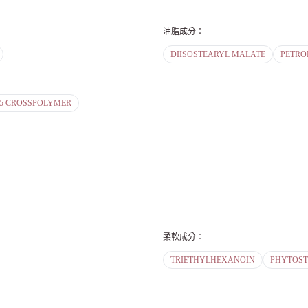
油脂成分
：
DIISOSTEARYL MALATE
PETRO
15 CROSSPOLYMER
柔軟成分
：
TRIETHYLHEXANOIN
PHYTOST