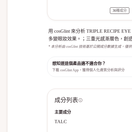
36
種成分
用 cosGlint 來分析 TRIPLE R
多變眼妝效果。；三重光感漸層色，創
* 本分析由 cosGlint 技術基於公開成分數據生成，僅
想知道這個產品適不適合你？
下載 cosGlint App，獲得個人化膚質分析與評分
成分列表
主要成分
TALC