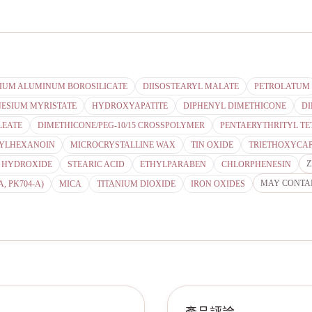
IUM ALUMINUM BOROSILICATE
DIISOSTEARYL MALATE
PETROLATUM
ESIUM MYRISTATE
HYDROXYAPATITE
DIPHENYL DIMETHICONE
DI
LEATE
DIMETHICONE/PEG-10/15 CROSSPOLYMER
PENTAERYTHRITYL T
HYLHEXANOIN
MICROCRYSTALLINE WAX
TIN OXIDE
TRIETHOXYCAP
Z
 HYDROXIDE
STEARIC ACID
ETHYLPARABEN
CHLORPHENESIN
MAY CONTA
, PK704-A)
MICA
TITANIUM DIOXIDE
IRON OXIDES