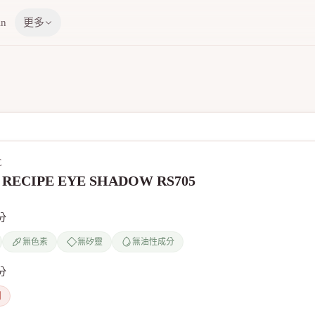
in
更多
E
 RECIPE EYE SHADOW RS705
分
無色素
無矽靈
無油性成分
分
劑