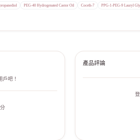
propanediol
PEG-40 Hydrogenated Castor Oil
Coceth-7
PPG-1-PEG-9 Lauryl Glyc
產品評論
用戶吧！
登
分