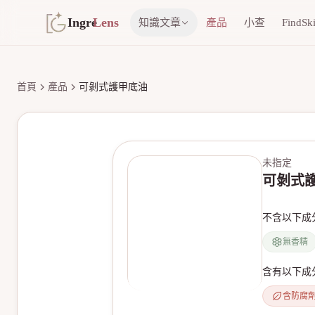
Ingre
Lens
知識文章
產品
小查
FindSk
首頁
產品
可剝式護甲底油
未指定
可剝式
不含以下成
無香精
含有以下成
含防腐
無產品圖片