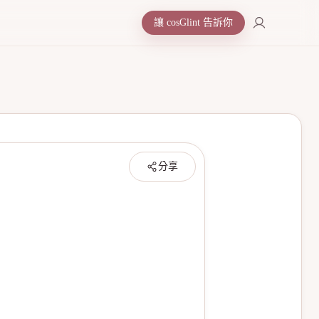
讓 cosGlint 告訴你
分享