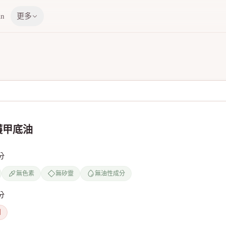
in
更多
護甲底油
分
無色素
無矽靈
無油性成分
分
劑