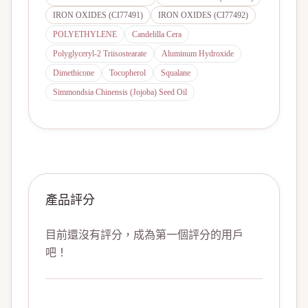
IRON OXIDES (CI77491)
IRON OXIDES (CI77492)
POLYETHYLENE
Candelilla Cera
Polyglyceryl-2 Triisostearate
Aluminum Hydroxide
Dimethicone
Tocopherol
Squalane
Simmondsia Chinensis (Jojoba) Seed Oil
產品評分
目前還沒有評分，成為第一個評分的用戶
吧！