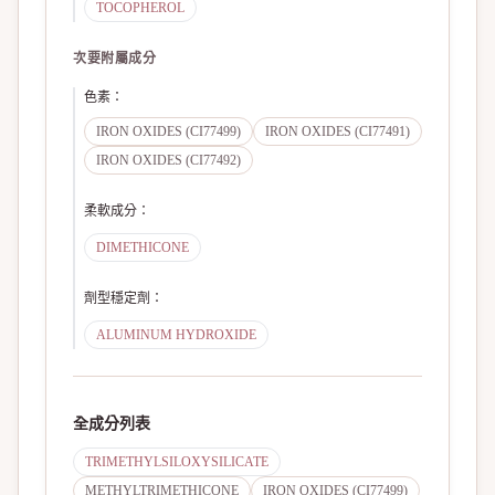
TOCOPHEROL
次要附屬成分
色素
：
IRON OXIDES (CI77499)
IRON OXIDES (CI77491)
IRON OXIDES (CI77492)
柔軟成分
：
DIMETHICONE
劑型穩定劑
：
ALUMINUM HYDROXIDE
全成分列表
TRIMETHYLSILOXYSILICATE
METHYLTRIMETHICONE
IRON OXIDES (CI77499)