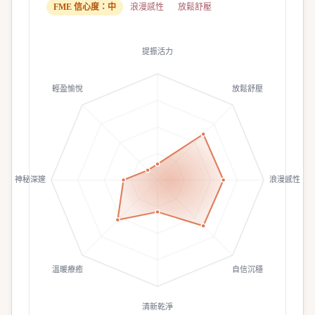
FME 信心度：
中
浪漫感性
放鬆舒壓
提振活力
輕盈愉悅
放鬆舒壓
神秘深邃
浪漫感性
溫暖療癒
自信沉穩
清新乾淨