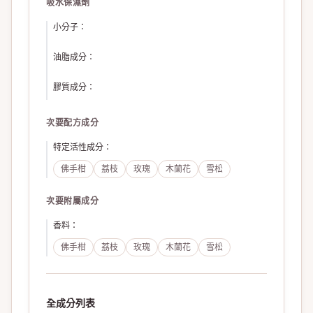
吸水保濕劑
小分子
：
油脂成分
：
膠質成分
：
次要配方成分
特定活性成分
：
佛手柑
荔枝
玫瑰
木蘭花
雪松
次要附屬成分
香料
：
佛手柑
荔枝
玫瑰
木蘭花
雪松
全成分列表