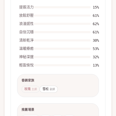
提振活力
15
%
放鬆舒壓
61
%
浪漫感性
62
%
自信沉穩
61
%
清新乾淨
30
%
溫暖療癒
53
%
神秘深邃
32
%
輕盈愉悅
13
%
香調家族
玫瑰
雪松
主調
副調
推薦場景