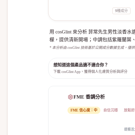
9
種成分
用 cosGlint 來分析 菲常先生
檬，提供清新開場；中調包括紫羅蘭葉
* 本分析由 cosGlint 技術基於公開成分數據生成，僅
想知道這個產品適不適合你？
下載 cosGlint App，獲得個人化膚質分析與評分
FME 香調分析
FME 信心度：
中
自信沉穩
放鬆舒
提振活