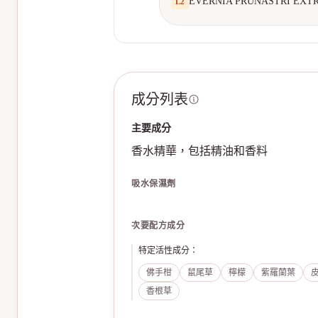
EVERNIA PRUNASTRI EXT
L
2
成分列表
主要成分
香水精華，包括精油和香料
吸水保濕劑
次要配方成分
特定活性成分
：
佛手柑
鼠尾草
檸檬
紫羅蘭葉
香根草