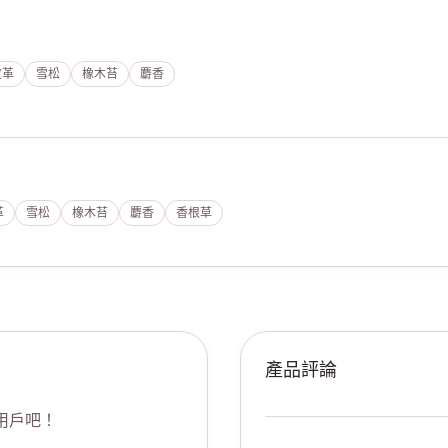
皮革
雪松
橡木苔
麝香
革
雪松
橡木苔
麝香
香根草
產品評論
用戶吧！