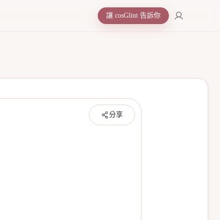
讓 cosGlint 告訴你
分享