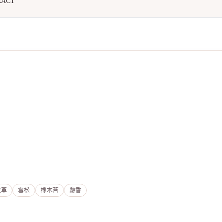
RACT
皮革
雪松
橡木苔
麝香