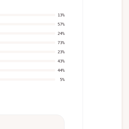
13
%
57
%
24
%
73
%
23
%
43
%
44
%
5
%