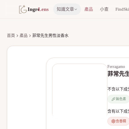
Ingre
Lens
知識文章
產品
小查
FindSk
首頁
產品
菲常先生男性淡香水
Ferragamo
菲常先
不含以下成
無色素
含有以下成
含香精
無產品圖片