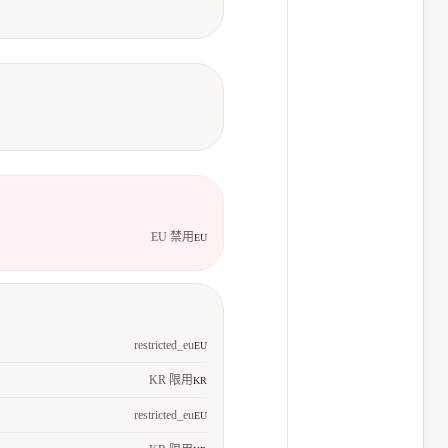
EU 禁用
EU
restricted_eu
EU
KR 限用
KR
restricted_eu
EU