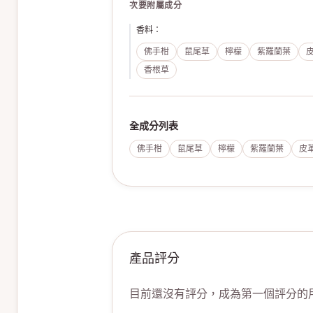
次要附屬成分
香料
：
佛手柑
鼠尾草
檸檬
紫羅蘭葉
香根草
全成分列表
佛手柑
鼠尾草
檸檬
紫羅蘭葉
皮
產品評分
目前還沒有評分，成為第一個評分的