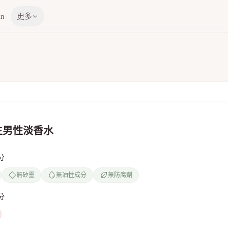
in
更多
生男性淡香水
分
無矽靈
無油性成分
無防腐劑
分