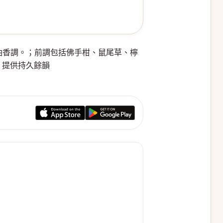
種精油香調。；前調包括佛手柑、鼠尾草、檸
，提供持久餘韻