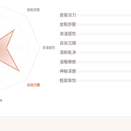
放鬆舒壓
提振活力
放鬆舒壓
浪漫感性
自信沉穩
浪漫感性
清新乾淨
溫暖療癒
神秘深邃
輕盈愉悅
自信沉穩
淨