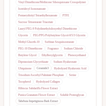
Vinyl Dimethicone/Methicone Silsesquioxane Crosspolymer
Isotridecyl Isononanoate
Pentaerythrityl Tetraethylhexanoate
PTFE
Sucrose Tetrastearate Triacetate
Lauryl PEG-9 Polydimethylsiloxyethyl Dimethicone
Glycerin
PEG/PPG/Polybutylene Glycol-8/5/3 Glycerin
Methyl Gluceth-10
Sorbitan Sesquiisostearate
PEG-10 Dimethicone
Fragrance
Sodium Chloride
Butylene Glycol
Ethylhexylglycerin
Phenoxyethanol
Dipotassium Glycyrrhizate
Sodium Hyaluronate
Ceramide3
Ubiquinone
Hydrolyzed Hyaluronic Acid
Trisodium Ascorbyl Palmitate Phosphate
Serine
Tocopherol
Hydrolyzed Collagen
Hibiscus Sabdariffa Flower Extract
Punica Granatum Flower Extract
Soluble Proteoglycan
Tabebuia Impetiginosa Bark Extract