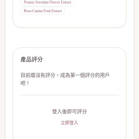
Prunus Serrulata Flower Extract
Rosa Canina Fruit Extract
產品評分
目前還沒有評分，成為第一個評分的用戶
吧！
登入後即可評分
立即登入