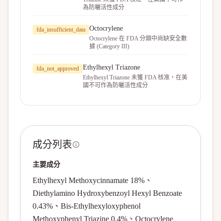
為防曬活性成分
Octocrylene
fda_insufficient_data
Octocrylene 在 FDA 分類中尚缺安全數
據 (Category III)
Ethylhexyl Triazone
fda_not_approved
Ethylhexyl Triazone 未獲 FDA 核准，在美
國不可作為防曬活性成分
成分列表
主要成分
Ethylhexyl Methoxycinnamate 18%、
Diethylamino Hydroxybenzoyl Hexyl Benzoate
0.43%、Bis-Ethylhexyloxyphenol
Methoxyphenyl Triazine 0.4%、Octocrylene