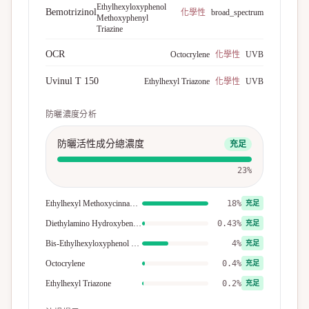
Ethylhexyloxyphenol
Bemotrizinol
化學性
broad_spectrum
Methoxyphenyl
Triazine
OCR
Octocrylene
化學性
UVB
Uvinul T 150
Ethylhexyl Triazone
化學性
UVB
防曬濃度分析
防曬活性成分總濃度
充足
23
%
Ethylhexyl Methoxycinnamate
18%
充足
Diethylamino Hydroxybenzoyl Hexyl Benzoate
0.43%
充足
Bis-Ethylhexyloxyphenol Methoxyphenyl Triazine
4%
充足
Octocrylene
0.4%
充足
Ethylhexyl Triazone
0.2%
充足