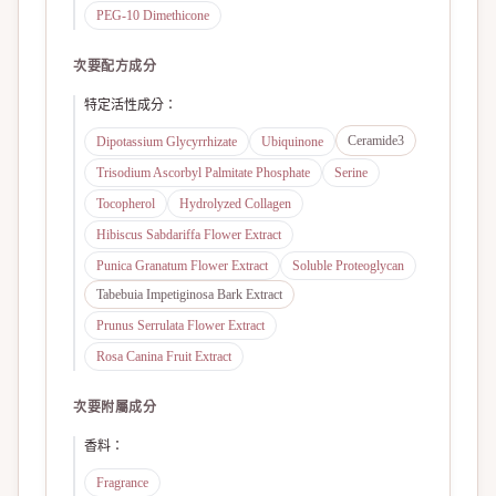
PEG-10 Dimethicone
次要配方成分
特定活性成分
：
Ceramide3
Dipotassium Glycyrrhizate
Ubiquinone
Trisodium Ascorbyl Palmitate Phosphate
Serine
Tocopherol
Hydrolyzed Collagen
Hibiscus Sabdariffa Flower Extract
Punica Granatum Flower Extract
Soluble Proteoglycan
Tabebuia Impetiginosa Bark Extract
Prunus Serrulata Flower Extract
Rosa Canina Fruit Extract
次要附屬成分
香料
：
Fragrance