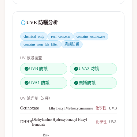
UVE 防曬分析
chemical_only
reef_concern
contains_octinoxate
contains_non_fda_filter
廣譜防護
UV 波段覆蓋
UVB 防護
UVA2 防護
UVA1 防護
廣譜防護
UV 濾光劑（
5
種）
Octinoxate
Ethylhexyl Methoxycinnamate
化學性
UVB
Diethylamino Hydroxybenzoyl Hexyl
DHHB
化學性
UVA
Benzoate
Bis-