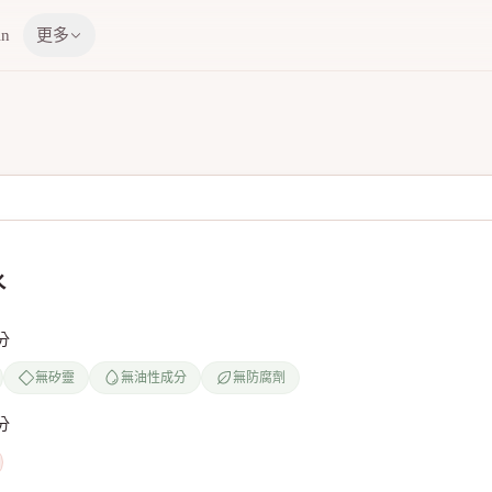
in
更多
水
分
無矽靈
無油性成分
無防腐劑
分