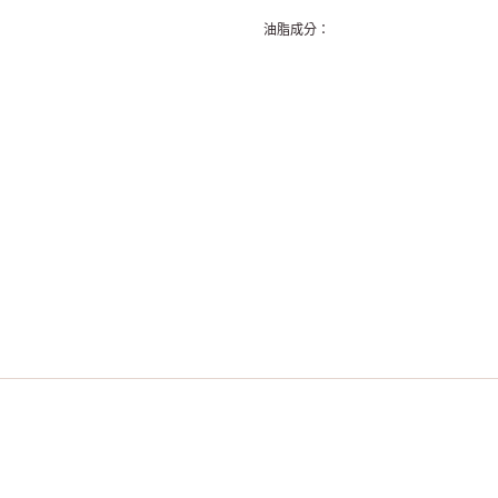
油脂成分
：