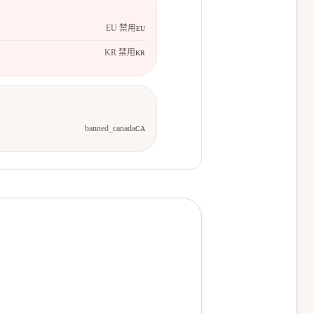
EU 禁用
EU
KR 禁用
KR
banned_canada
CA