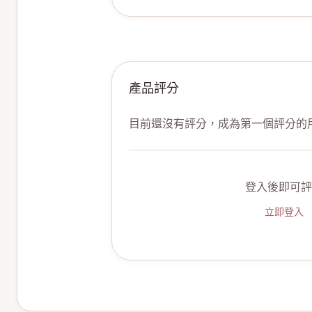
產品評分
目前還沒有評分，成為第一個評分的
登入後即可評
立即登入