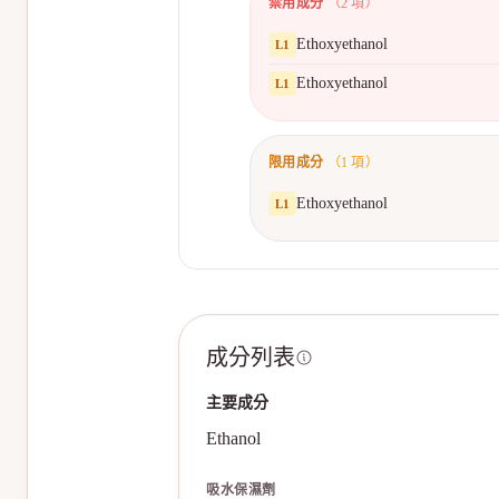
禁用成分
（
2
項）
Ethoxyethanol
L
1
Ethoxyethanol
L
1
限用成分
（
1
項）
Ethoxyethanol
L
1
成分列表
主要成分
Ethanol
吸水保濕劑