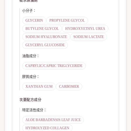
吸水保濕劑
小分子
：
GLYCERIN
PROPYLENE GLYCOL
BUTYLENE GLYCOL
HYDROXYETHYL UREA
SODIUM HYALURONATE
SODIUM LACTATE
GLYCERYL GLUCOSIDE
油脂成分
：
CAPRYLIC/CAPRIC TRIGLYCERIDE
膠質成分
：
XANTHAN GUM
CARBOMER
次要配方成分
特定活性成分
：
ALOE BARBADENSIS LEAF JUICE
HYDROLYZED COLLAGEN