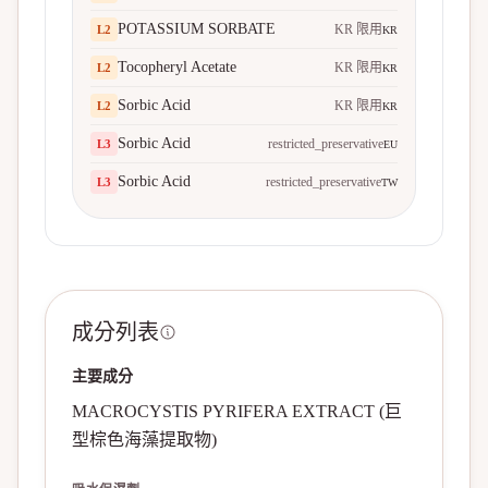
POTASSIUM SORBATE
KR 限用
L
2
KR
Tocopheryl Acetate
KR 限用
L
2
KR
Sorbic Acid
KR 限用
L
2
KR
Sorbic Acid
restricted_preservative
L
3
EU
Sorbic Acid
restricted_preservative
L
3
TW
成分列表
主要成分
MACROCYSTIS PYRIFERA EXTRACT (巨
型棕色海藻提取物)