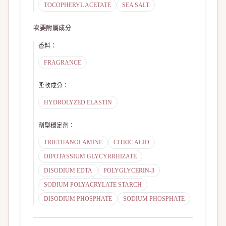
TOCOPHERYL ACETATE
SEA SALT
次要附屬成分
香料
：
FRAGRANCE
柔軟成分
：
HYDROLYZED ELASTIN
劑型穩定劑
：
TRIETHANOLAMINE
CITRIC ACID
DIPOTASSIUM GLYCYRRHIZATE
DISODIUM EDTA
POLYGLYCERIN-3
SODIUM POLYACRYLATE STARCH
DISODIUM PHOSPHATE
SODIUM PHOSPHATE