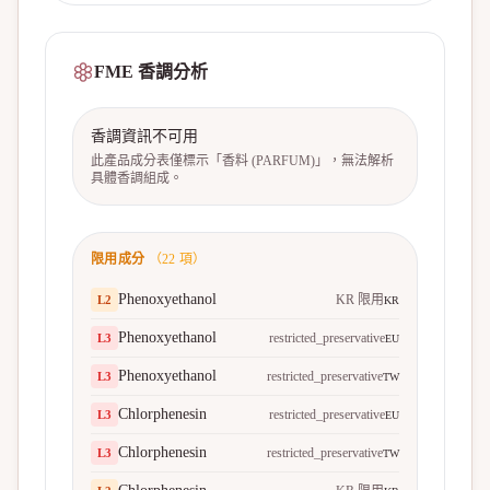
FME 香調分析
香調資訊不可用
此產品成分表僅標示「香料 (PARFUM)」，無法解析
具體香調組成。
限用成分
（
22
項）
Phenoxyethanol
KR 限用
L
2
KR
Phenoxyethanol
restricted_preservative
L
3
EU
Phenoxyethanol
restricted_preservative
L
3
TW
Chlorphenesin
restricted_preservative
L
3
EU
Chlorphenesin
restricted_preservative
L
3
TW