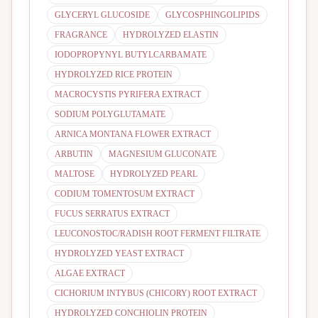
GLYCERYL GLUCOSIDE
GLYCOSPHINGOLIPIDS
FRAGRANCE
HYDROLYZED ELASTIN
IODOPROPYNYL BUTYLCARBAMATE
HYDROLYZED RICE PROTEIN
MACROCYSTIS PYRIFERA EXTRACT
SODIUM POLYGLUTAMATE
ARNICA MONTANA FLOWER EXTRACT
ARBUTIN
MAGNESIUM GLUCONATE
MALTOSE
HYDROLYZED PEARL
CODIUM TOMENTOSUM EXTRACT
FUCUS SERRATUS EXTRACT
LEUCONOSTOC/RADISH ROOT FERMENT FILTRATE
HYDROLYZED YEAST EXTRACT
ALGAE EXTRACT
CICHORIUM INTYBUS (CHICORY) ROOT EXTRACT
HYDROLYZED CONCHIOLIN PROTEIN