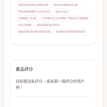
POTASSIUM SORBATE
POLYSORBATE 80
TOCOPHERYL ACETATE
SEA SALT
SORBIC ACID
CAPRYLIC/CAPRIC TRIGLYCERIDE
LECITHIN
DISODIUM EDTA
DISODIUM PHOSPHATE
SODIUM PHOSPHATE
產品評分
目前還沒有評分，成為第一個評分的用戶
吧！