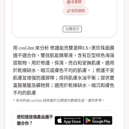
含香精
含防腐劑
52
種成分
用 cosGlint 來分析 修護能亮雙激粹EX+黑珍珠面膜
適不適合你，雙效肌能精華液，含有巨型棕色海藻
提取物，用於修護、保濕、亮白和安撫肌膚，適用
於乾燥缺水、暗沉或膚色不均的肌膚。；修護不安
肌膚並增強防護屏障；保持肌膚水油平衡；提供豐
富胺基酸及礦物質；適用於乾燥缺水、暗沉和膚色
不均的肌膚
* 本分析由 cosGlint 技術基於公開成分數據生成，僅供參考。
想知道這個產品適不
適合你？