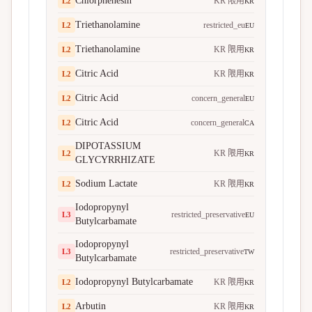
Chlorphenesin
KR 限用
L
2
KR
Triethanolamine
restricted_eu
L
2
EU
Triethanolamine
KR 限用
L
2
KR
Citric Acid
KR 限用
L
2
KR
Citric Acid
concern_general
L
2
EU
Citric Acid
concern_general
L
2
CA
DIPOTASSIUM
KR 限用
L
2
KR
GLYCYRRHIZATE
Sodium Lactate
KR 限用
L
2
KR
Iodopropynyl
restricted_preservative
L
3
EU
Butylcarbamate
Iodopropynyl
restricted_preservative
L
3
TW
Butylcarbamate
Iodopropynyl Butylcarbamate
KR 限用
L
2
KR
Arbutin
KR 限用
L
2
KR