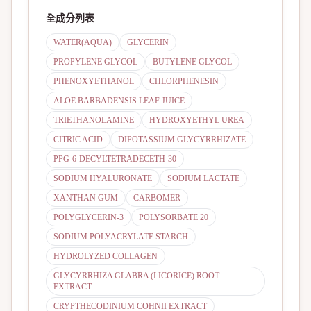
全成分列表
WATER(AQUA)
GLYCERIN
PROPYLENE GLYCOL
BUTYLENE GLYCOL
PHENOXYETHANOL
CHLORPHENESIN
ALOE BARBADENSIS LEAF JUICE
TRIETHANOLAMINE
HYDROXYETHYL UREA
CITRIC ACID
DIPOTASSIUM GLYCYRRHIZATE
PPG-6-DECYLTETRADECETH-30
SODIUM HYALURONATE
SODIUM LACTATE
XANTHAN GUM
CARBOMER
POLYGLYCERIN-3
POLYSORBATE 20
SODIUM POLYACRYLATE STARCH
HYDROLYZED COLLAGEN
GLYCYRRHIZA GLABRA (LICORICE) ROOT
EXTRACT
CRYPTHECODINIUM COHNII EXTRACT