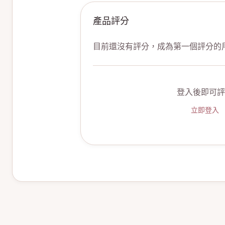
產品評分
目前還沒有評分，成為第一個評分的
登入後即可評
立即登入