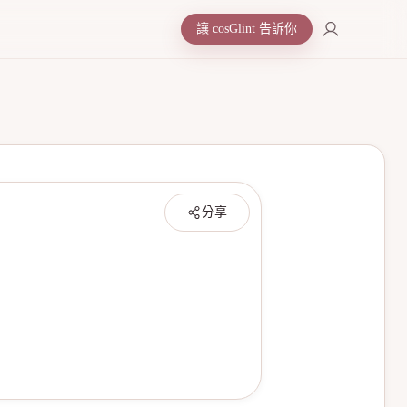
讓 cosGlint 告訴你
分享