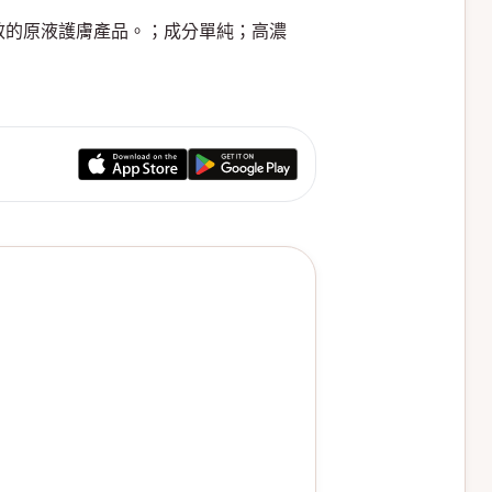
且高效的原液護膚產品。；成分單純；高濃