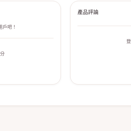
產品評論
用戶吧！
登
分