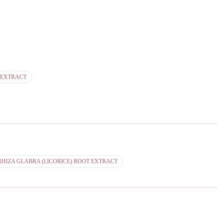
 EXTRACT
HIZA GLABRA (LICORICE) ROOT EXTRACT