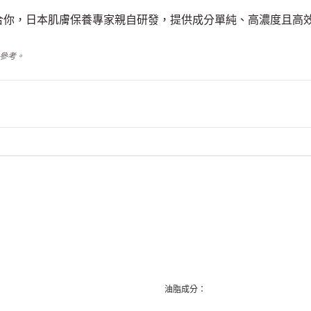
對策適不適合你，日本肌膚保養專家親自研發，提供成分單純、高濃度
供參考。
油脂成分
：