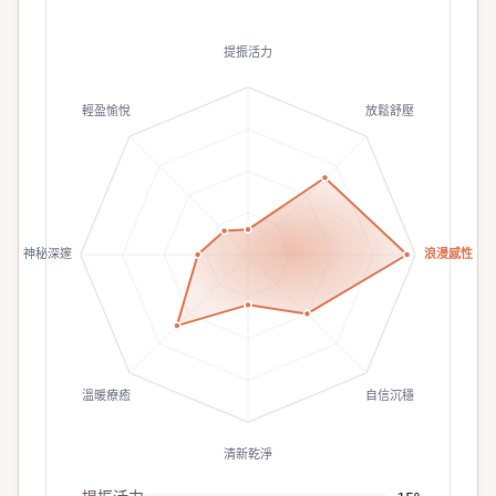
提振活力
輕盈愉悅
放鬆舒壓
神秘深邃
浪漫感性
溫暖療癒
自信沉穩
清新乾淨