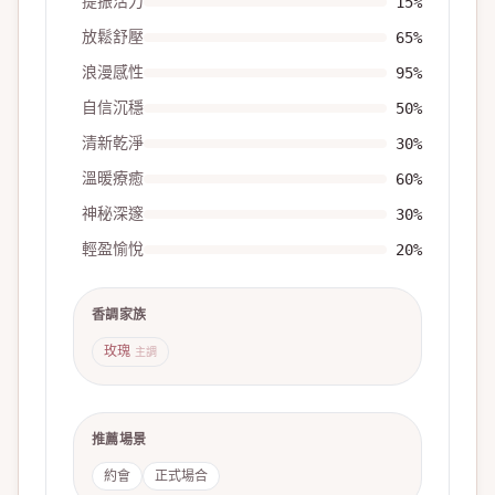
提振活力
15
%
放鬆舒壓
65
%
浪漫感性
95
%
自信沉穩
50
%
清新乾淨
30
%
溫暖療癒
60
%
神秘深邃
30
%
輕盈愉悅
20
%
香調家族
玫瑰
主調
推薦場景
約會
正式場合