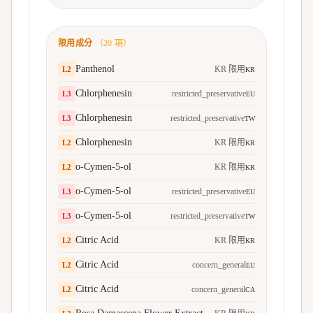
限用成分
（
20
項）
Panthenol
KR 限用
L
2
KR
Chlorphenesin
restricted_preservative
L
3
EU
Chlorphenesin
restricted_preservative
L
3
TW
Chlorphenesin
KR 限用
L
2
KR
o-Cymen-5-ol
KR 限用
L
2
KR
o-Cymen-5-ol
restricted_preservative
L
3
EU
o-Cymen-5-ol
restricted_preservative
L
3
TW
Citric Acid
KR 限用
L
2
KR
Citric Acid
concern_general
L
2
EU
Citric Acid
concern_general
L
2
CA