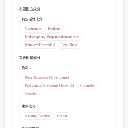
次要配方成分
特定活性成分
：
Niacinamide
Panthenol
Hydroxyphenyl Propamidobenzoic Acid
Palmitoyl Tripeptide-8
Beta-Glucan
次要附屬成分
香料
：
Rosa Damascena Flower Extract
Pelargonium Graveolens Flower Oil
Citronellol
Geraniol
柔軟成分
：
Ascorbyl Palmitate
Dextran