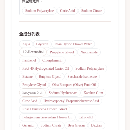
劑型穩定劑
：
Sodium Polyacrylate
Citric Acid
Sodium Citrate
全成分列表
Aqua
Glycerin
Rosa Hybrid Flower Water
1.2-Hexanediol
Propylene Glycol
Niacinamide
Panthenol
Chlorphenesin
PEG-40 Hydrogenated Castor Oil
Sodium Polyacrylate
Betaine
Butylene Glycol
Saccharide Isomerate
Pentylene Glycol
Olea Europaea (Olive) Fruit Oil
Isocymen-5-ol
Sodium Hyaluronate
Xanthan Gum
Citric Acid
Hydroxyphenyl Propamidobenzoic Acid
Rosa Damascena Flower Extract
Pelargonium Graveolens Flower Oil
Citronellol
Geraniol
Sodium Citrate
Beta-Glucan
Dextran