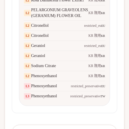
Rosa Damascena Flower Extract
KR 限用
L
2
KR
PELARGONIUM GRAVEOLENS
KR 限用
L
2
KR
(GERANIUM) FLOWER OIL
Citronellol
restricted_eu
L
2
EU
Citronellol
KR 限用
L
2
KR
Geraniol
restricted_eu
L
2
EU
Geraniol
KR 限用
L
2
KR
Sodium Citrate
KR 限用
L
2
KR
Phenoxyethanol
KR 限用
L
2
KR
Phenoxyethanol
restricted_preservative
L
3
EU
Phenoxyethanol
restricted_preservative
L
3
TW