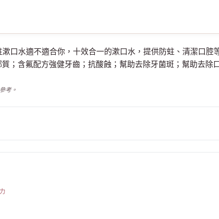
全效護理防蛀漱口水適不適合你，十效合一的漱口水，提供防蛀、清潔
瑯質；含氟配方強健牙齒；抗酸蝕；幫助去除牙菌斑；幫助去除
供參考。
力