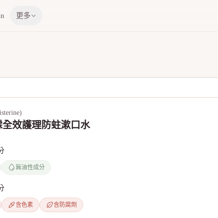
in
更多
erine)
霖全效護理防蛀漱口水
分
無油性成分
分
含色素
含防腐劑