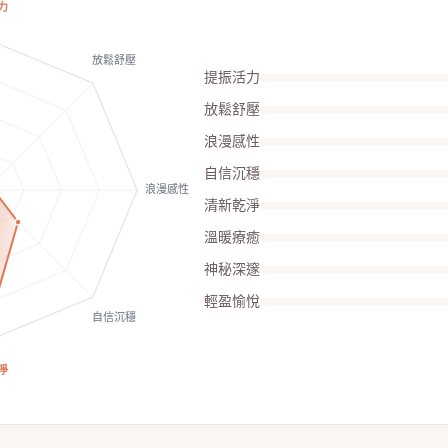
力
放鬆舒壓
提振活力
放鬆舒壓
浪漫感性
自信沉穩
浪漫感性
清新乾淨
溫暖療癒
神秘深邃
輕盈愉悅
自信沉穩
淨