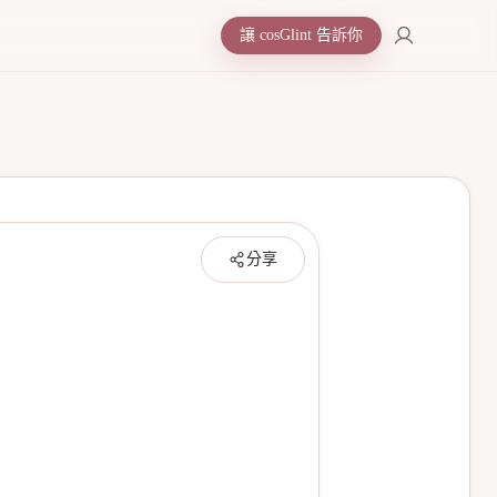
讓 cosGlint 告訴你
分享