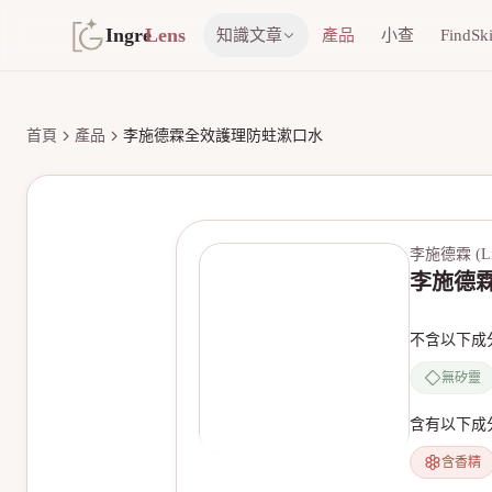
Ingre
Lens
知識文章
產品
小查
FindSk
首頁
產品
李施德霖全效護理防蛀漱口水
李施德霖 (List
李施德
不含以下成
無矽靈
含有以下成
含香精
無產品圖片