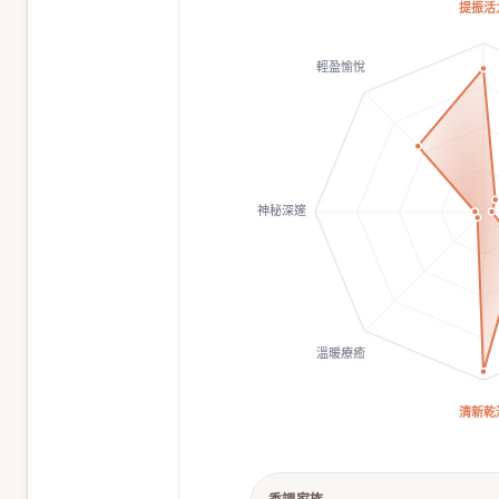
提振活
輕盈愉悅
神秘深邃
溫暖療癒
清新乾