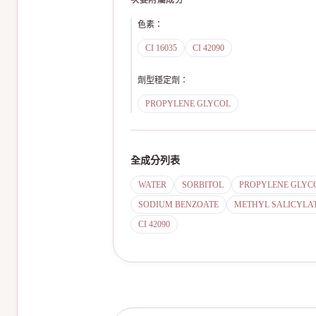
次要附屬成分
色素
：
CI 16035
CI 42090
劑型穩定劑
：
PROPYLENE GLYCOL
全成分列表
WATER
SORBITOL
PROPYLENE GLYC
SODIUM BENZOATE
METHYL SALICYLA
CI 42090