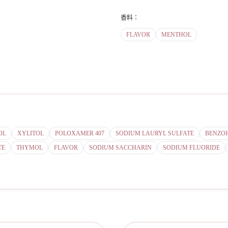
香料
：
FLAVOR
MENTHOL
OL
XYLITOL
POLOXAMER 407
SODIUM LAURYL SULFATE
BENZOI
TE
THYMOL
FLAVOR
SODIUM SACCHARIN
SODIUM FLUORIDE