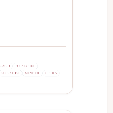
C ACID
EUCALYPTOL
SUCRALOSE
MENTHOL
CI 16035