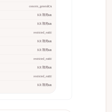
concern_general
CA
KR 限用
KR
KR 限用
KR
restricted_eu
EU
KR 限用
KR
KR 限用
KR
restricted_eu
EU
KR 限用
KR
restricted_eu
EU
KR 限用
KR