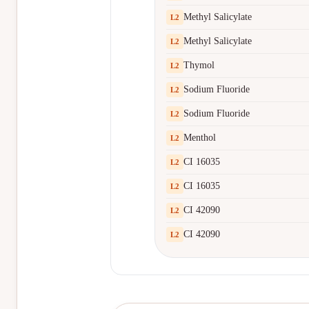
Methyl Salicylate
L
2
Methyl Salicylate
L
2
Thymol
L
2
Sodium Fluoride
L
2
Sodium Fluoride
L
2
Menthol
L
2
CI 16035
L
2
CI 16035
L
2
CI 42090
L
2
CI 42090
L
2