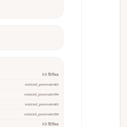
KR 限用
KR
restricted_preservative
EU
restricted_preservative
TW
restricted_preservative
EU
restricted_preservative
TW
KR 限用
KR