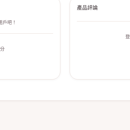
產品評論
用戶吧！
登
分