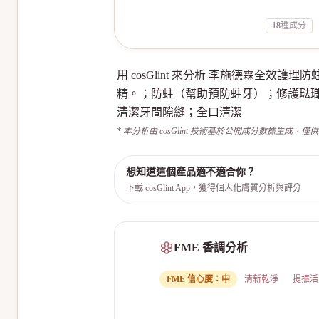
18
種成分
用 cosGlint 來分析 李施德霖
精。；防蛀（幫助預防蛀牙）；修護琺
清潔牙間隙縫；全口清潔
* 本分析由 cosGlint 技術基於公開成分數據生成，僅
想知道這個產品適不適合你？
下載 cosGlint App，獲得個人化膚質分析與評分
FME 香調分析
FME 信心度：
中
清新乾淨
提振活