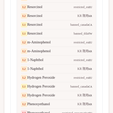
Resorcinol
restricted_eu
L
2
EU
Resorcinol
KR 限用
L
2
KR
Resorcinol
banned_canada
L
1
CA
Resorcinol
banned_tfda
L
1
TW
m-Aminophenol
restricted_eu
L
2
EU
m-Aminophenol
KR 限用
L
2
KR
1-Naphthol
restricted_eu
L
2
EU
1-Naphthol
KR 限用
L
2
KR
Hydrogen Peroxide
restricted_eu
L
2
EU
Hydrogen Peroxide
banned_canada
L
1
CA
Hydrogen Peroxide
KR 限用
L
2
KR
Phenoxyethanol
KR 限用
L
2
KR
Phenoxyethanol