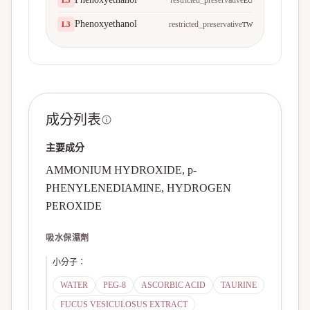
restricted_preservative
L
3
EU
Phenoxyethanol
restricted_preservative
L
3
TW
成分列表
主要成分
AMMONIUM HYDROXIDE, p-
PHENYLENEDIAMINE, HYDROGEN
PEROXIDE
吸水保濕劑
小分子
：
WATER
PEG-8
ASCORBIC ACID
TAURINE
FUCUS VESICULOSUS EXTRACT