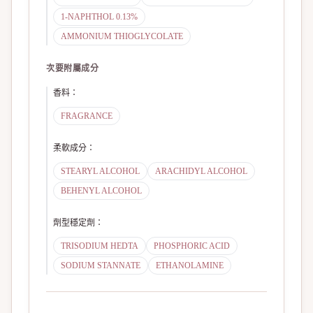
1-NAPHTHOL 0.13%
AMMONIUM THIOGLYCOLATE
次要附屬成分
香料
：
FRAGRANCE
柔軟成分
：
STEARYL ALCOHOL
ARACHIDYL ALCOHOL
BEHENYL ALCOHOL
劑型穩定劑
：
TRISODIUM HEDTA
PHOSPHORIC ACID
SODIUM STANNATE
ETHANOLAMINE