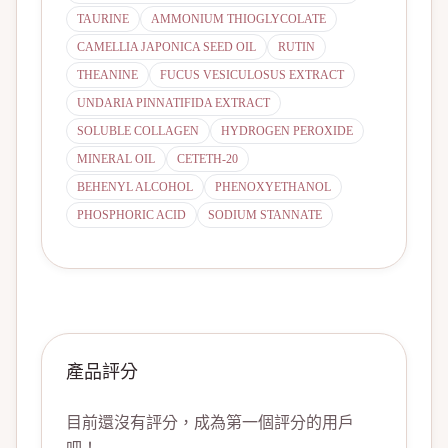
TAURINE
AMMONIUM THIOGLYCOLATE
CAMELLIA JAPONICA SEED OIL
RUTIN
THEANINE
FUCUS VESICULOSUS EXTRACT
UNDARIA PINNATIFIDA EXTRACT
SOLUBLE COLLAGEN
HYDROGEN PEROXIDE
MINERAL OIL
CETETH-20
BEHENYL ALCOHOL
PHENOXYETHANOL
PHOSPHORIC ACID
SODIUM STANNATE
產品評分
目前還沒有評分，成為第一個評分的用戶