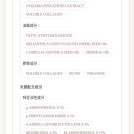
UNDARIA PINNATIFIDA EXTRACT
SOLUBLE COLLAGEN
油脂成分
：
CETYL ETHYLHEXANOATE
HELIANTHUS ANNUUS (SUNFLOWER) SEED OIL
CAMELLIA JAPONICA SEED OIL
MINERAL OIL
膠質成分
：
SOLUBLE COLLAGEN
RUTIN
THEANINE
次要配方成分
特定活性成分
：
p-AMINOPHENOL 0.5%
p-PHENYLENEDIAMINE 0.5%
4-AMINO-2-HYDROXYTOLUENE 0.3%
RESORCINOL 0.3%
M-AMINOPHENOL 0.15%