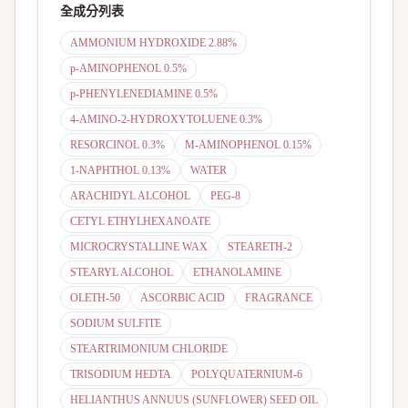
全成分列表
AMMONIUM HYDROXIDE 2.88%
p-AMINOPHENOL 0.5%
p-PHENYLENEDIAMINE 0.5%
4-AMINO-2-HYDROXYTOLUENE 0.3%
RESORCINOL 0.3%
M-AMINOPHENOL 0.15%
1-NAPHTHOL 0.13%
WATER
ARACHIDYL ALCOHOL
PEG-8
CETYL ETHYLHEXANOATE
MICROCRYSTALLINE WAX
STEARETH-2
STEARYL ALCOHOL
ETHANOLAMINE
OLETH-50
ASCORBIC ACID
FRAGRANCE
SODIUM SULFITE
STEARTRIMONIUM CHLORIDE
TRISODIUM HEDTA
POLYQUATERNIUM-6
HELIANTHUS ANNUUS (SUNFLOWER) SEED OIL