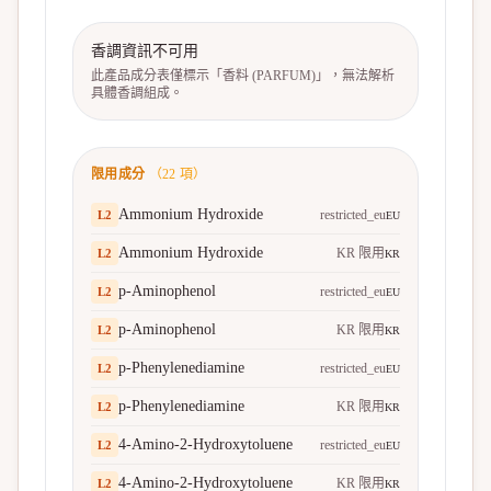
香調資訊不可用
此產品成分表僅標示「香料 (PARFUM)」，無法解析
具體香調組成。
限用成分
（
22
項）
Ammonium Hydroxide
restricted_eu
L
2
EU
Ammonium Hydroxide
KR 限用
L
2
KR
p-Aminophenol
restricted_eu
L
2
EU
p-Aminophenol
KR 限用
L
2
KR
p-Phenylenediamine
restricted_eu
L
2
EU
p-Phenylenediamine
KR 限用
L
2
KR
4-Amino-2-Hydroxytoluene
restricted_eu
L
2
EU
4-Amino-2-Hydroxytoluene
KR 限用
L
2
KR