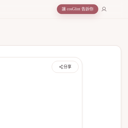
讓 cosGlint 告訴你
分享