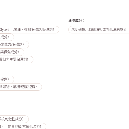
油脂成分
：
Glycerin（甘油，強效保濕劑/吸濕劑）
未明確標示傳統油相或乳化油脂成分
子成分）
，高吸水能力/保濕劑）
，含多醣與保濕成分）
電解質但非主要保濕劑）
/穩定劑）
/丙烯酸酯共聚物，增稠/成膜/控釋）
鉀，舒緩與抗刺激性成分）
t（香堇菜水解物，可能具舒緩/抗氧化潛力）