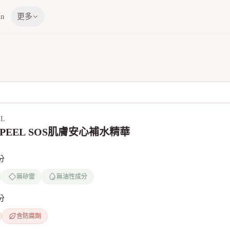
in
更多
EL
APEEL SOS肌膚安心補水精華
分
無矽靈
無油性成分
分
含防腐劑