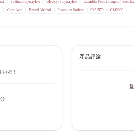
act
Sodium Polyacrylate
Glyceryl Polyacrylate
Cucurbita Pepo (Pumpkin) Seed Ext
A
Citric Acid
Benzyl Alcohol
Potassium Sorbate
C161570
C142090
產品評論
用戶吧！
登
分