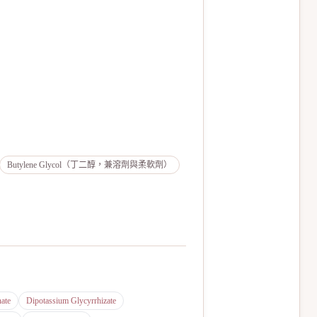
Butylene Glycol（丁二醇，兼溶劑與柔軟劑）
ate
Dipotassium Glycyrrhizate