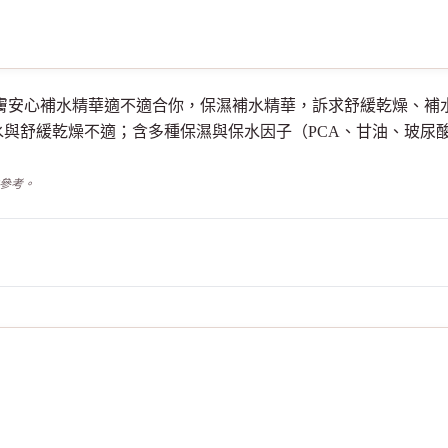
EEL SOS肌膚安心補水精華適不適合你，保濕補水精華，訴求舒緩乾
與舒緩乾燥不適；含多種保濕與保水因子（PCA、甘油、玻尿
供參考。