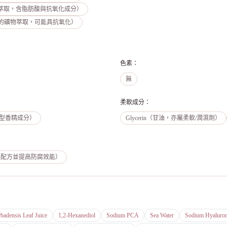
tract（南瓜籽萃取，含脂肪酸與抗氧化成分）
示為含銅的礦物萃取，可能具抗氧化）
色素
：
無
柔軟成分
：
型香精成分）
Glycerin（甘油，亦屬柔軟/潤濕劑）
劑，穩定配方並提高防腐效能）
badensis Leaf Juice
1,2-Hexanediol
Sodium PCA
Sea Water
Sodium Hyaluron