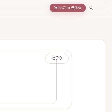
讓 cosGlint 告訴你
分享