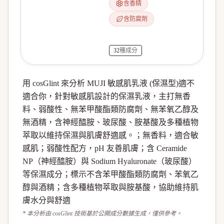
含香精
含防腐劑
32
種成分
用 cosGlint 來分析 MUJI 敏感肌乳液 (保濕型)適不
適合你，針對敏感肌設計的保濕乳液，主打無香
料、弱酸性、無苯甲酸酯類防腐劑、無苯氧乙醇及
無酒精，含神經醯胺、玻尿酸、胺基酸及多種植物
萃取以維持保濕與肌膚舒適感。；無香料，適合敏
感肌；弱酸性配方，pH 友善肌膚；含 Ceramide
NP（神經醯胺）與 Sodium Hyaluronate（玻尿酸）
等保濕成分；標示不含苯甲酸酯類防腐劑、苯氧乙
醇與酒精；含多種植物萃取與胺基酸，協助維持肌
膚水分與舒適
* 本分析由 cosGlint 技術基於公開成分數據生成，僅供參考。