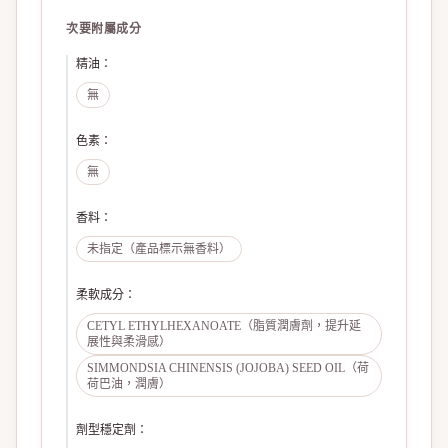
次要附屬成分
精油
：
無
色素
：
無
香料
：
未指定（產品標示無香料）
柔軟成分
：
CETYL ETHYLHEXANOATE（脂質潤膚劑，提升延
展性與柔滑感）
SIMMONDSIA CHINENSIS (JOJOBA) SEED OIL（荷
荷巴油，潤膚）
劑型穩定劑
：