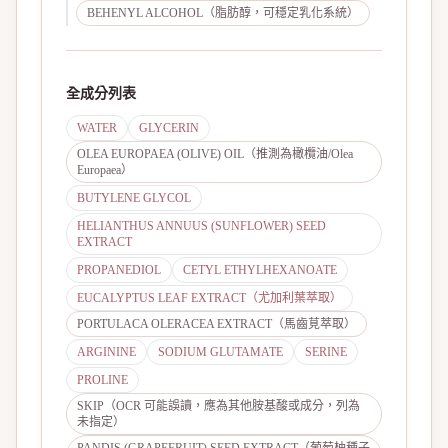
BEHENYL ALCOHOL（脂肪醇，可穩定乳化系統）
全成分列表
WATER
GLYCERIN
OLEA EUROPAEA (OLIVE) OIL（推測為橄欖油/Olea
Europaea）
BUTYLENE GLYCOL
HELIANTHUS ANNUUS (SUNFLOWER) SEED
EXTRACT
PROPANEDIOL
CETYL ETHYLHEXANOATE
EUCALYPTUS LEAF EXTRACT（尤加利葉萃取）
PORTULACA OLERACEA EXTRACT（馬齒莧萃取）
ARGININE
SODIUM GLUTAMATE
SERINE
PROLINE
SKIP（OCR 可能誤讀，應為其他胺基酸或成分，列為
未指定）