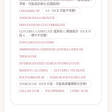
PANDIS (GRAPEFRUIT) SEED EXTRACT（葡萄柚種子
萃取，可能為抗氧化/抗菌助劑）
AA（OCR 可能不完整）
CERAMIDE NP
SODIUM HYALURONATE
DIPOTASSIUM GLYCYRRHIZATE
GLYCERYL CAPRYLATE 或其他 G 開頭成分（OCR 片
段 G…，標示不完整）
ETHYLHEXYLGLYCERIN
SIMMONDSIA CHINENSIS (JOJOBA) SEED OIL
TREHALOSE
HYDROGENATED STARCH HYDROLYSATE
BEHENYL ALCOHOL
GLYCERYL STEARATE
POLYSORBATE 80
SODIUM POLYACRYLATE
STARCH GM（OCR 片段，可能為某種澱粉衍生物）
GELLAN GUM
TOCOPHEROL
CITRIC ACID