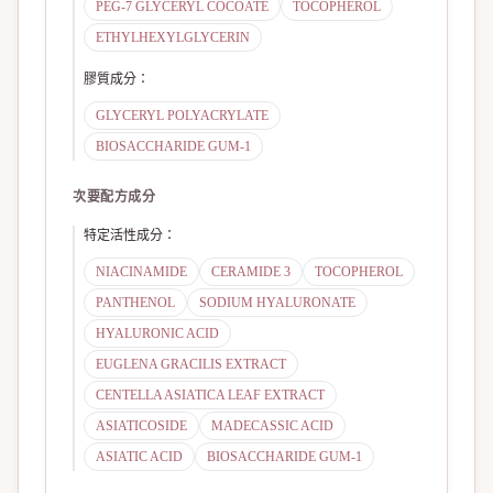
PEG-7 GLYCERYL COCOATE
TOCOPHEROL
ETHYLHEXYLGLYCERIN
膠質成分
：
GLYCERYL POLYACRYLATE
BIOSACCHARIDE GUM-1
次要配方成分
特定活性成分
：
NIACINAMIDE
CERAMIDE 3
TOCOPHEROL
PANTHENOL
SODIUM HYALURONATE
HYALURONIC ACID
EUGLENA GRACILIS EXTRACT
CENTELLA ASIATICA LEAF EXTRACT
ASIATICOSIDE
MADECASSIC ACID
ASIATIC ACID
BIOSACCHARIDE GUM-1