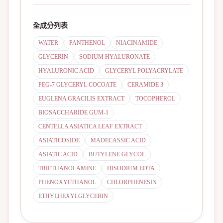
全成分列表
WATER
PANTHENOL
NIACINAMIDE
GLYCERIN
SODIUM HYALURONATE
HYALURONIC ACID
GLYCERYL POLYACRYLATE
PEG-7 GLYCERYL COCOATE
CERAMIDE 3
EUGLENA GRACILIS EXTRACT
TOCOPHEROL
BIOSACCHARIDE GUM-1
CENTELLA ASIATICA LEAF EXTRACT
ASIATICOSIDE
MADECASSIC ACID
ASIATIC ACID
BUTYLENE GLYCOL
TRIETHANOLAMINE
DISODIUM EDTA
PHENOXYETHANOL
CHLORPHENESIN
ETHYLHEXYLGLYCERIN