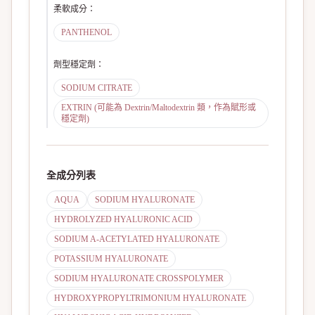
柔軟成分
：
PANTHENOL
劑型穩定劑
：
SODIUM CITRATE
EXTRIN (可能為 Dextrin/Maltodextrin 類，作為賦形或
穩定劑)
全成分列表
AQUA
SODIUM HYALURONATE
HYDROLYZED HYALURONIC ACID
SODIUM A-ACETYLATED HYALURONATE
POTASSIUM HYALURONATE
SODIUM HYALURONATE CROSSPOLYMER
HYDROXYPROPYLTRIMONIUM HYALURONATE