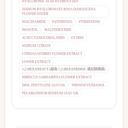
HYALURONIC ACID HYDROLYZED
SODIUM HYALURONATE ROSA DAMASCENA
FLOWER WATER
NIACINAMIDE
PANTHENOL
PYRIDOXINE
INOSITOL
MALTODEXTRIN
ACID CYANOCOBALAMIN
EXTRIN
SODIUM CITRATE
CITROSA HYBRID FLOWER EXTRACT
LOWER EXTRACT
1,2-HEXANEACT (疑為 1,2-HEXANEDIOL 或記錄錯誤)
HIBISCUS SABDARIFFA FLOWER EXTRACT
DIOL PENTYLENE GLYCOL
PHENOXYETHANOL
PELARGONIUM ROSEUM LEAF OIL