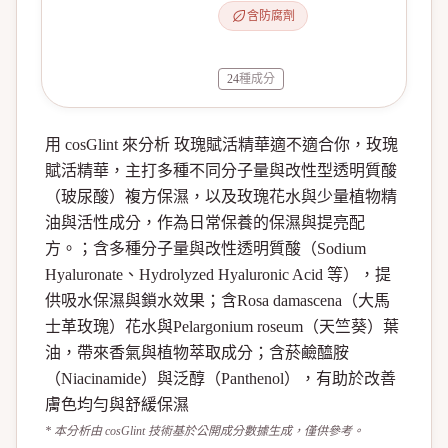
含防腐劑
24
種成分
用 cosGlint 來分析 玫瑰賦活精華適不適合你，玫瑰
賦活精華，主打多種不同分子量與改性型透明質酸
（玻尿酸）複方保濕，以及玫瑰花水與少量植物精
油與活性成分，作為日常保養的保濕與提亮配
方。；含多種分子量與改性透明質酸（Sodium
Hyaluronate、Hydrolyzed Hyaluronic Acid 等），提
供吸水保濕與鎖水效果；含Rosa damascena（大馬
士革玫瑰）花水與Pelargonium roseum（天竺葵）葉
油，帶來香氣與植物萃取成分；含菸鹼醯胺
（Niacinamide）與泛醇（Panthenol），有助於改善
膚色均勻與舒緩保濕
* 本分析由 cosGlint 技術基於公開成分數據生成，僅供參考。