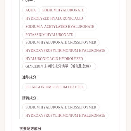
小分子
：
AQUA
SODIUM HYALURONATE
HYDROLYZED HYALURONIC ACID
SODIUM A-ACETYLATED HYALURONATE
POTASSIUM HYALURONATE
SODIUM HYALURONATE CROSSLPOYMER
HYDROXYPROPYLTRIMONIUM HYALURONATE
HYALURONIC ACID HYDROLYZED
GLYCERIN 未列於成分清單（若無則忽略）
油脂成分
：
PELARGONIUM ROSEUM LEAF OIL
膠質成分
：
SODIUM HYALURONATE CROSSLPOYMER
HYDROXYPROPYLTRIMONIUM HYALURONATE
次要配方成分