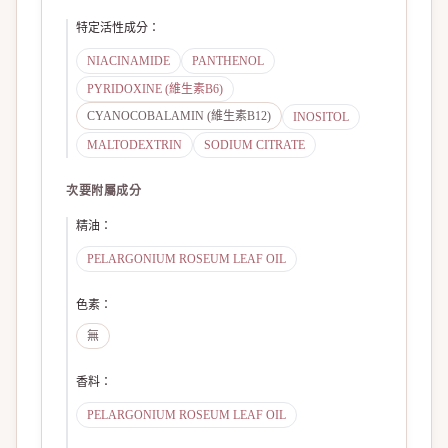
特定活性成分
：
NIACINAMIDE
PANTHENOL
PYRIDOXINE (維生素B6)
CYANOCOBALAMIN (維生素B12)
INOSITOL
MALTODEXTRIN
SODIUM CITRATE
次要附屬成分
精油
：
PELARGONIUM ROSEUM LEAF OIL
色素
：
無
香料
：
PELARGONIUM ROSEUM LEAF OIL