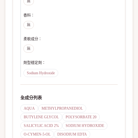
無
香料
：
無
柔軟成分
：
無
劑型穩定劑
：
Sodium Hydroxide
全成分列表
AQUA
METHYLPROPANEDIOL
BUTYLENE GLYCOL
POLYSORBATE 20
SALICYLIC ACID 2%
SODIUM HYDROXIDE
O-CYMEN-5-OL
DISODIUM EDTA