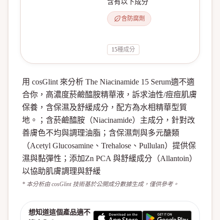
含有以下成分
含防腐劑
15
種成分
用 cosGlint 來分析 The Niacinamide 15 Serum適不適
合你，高濃度菸鹼醯胺精華液，訴求油性/痘痘肌膚
保養，含保濕及舒緩成分，配方為水相精華型質
地。；含菸鹼醯胺（Niacinamide）主成分，針對改
善膚色不均與調理油脂；含保濕劑與多元醣類
（Acetyl Glucosamine、Trehalose、Pullulan）提供保
濕與黏彈性；添加Zn PCA 與舒緩成分（Allantoin）
以協助肌膚調理與舒緩
* 本分析由 cosGlint 技術基於公開成分數據生成，僅供參考。
想知道這個產品適不