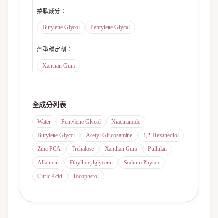
柔軟成分
：
Butylene Glycol
Pentylene Glycol
劑型穩定劑
：
Xanthan Gum
全成分列表
Water
Pentylene Glycol
Niacinamide
Butylene Glycol
Acetyl Glucosamine
1,2-Hexanediol
Zinc PCA
Trehalose
Xanthan Gum
Pullulan
Allantoin
Ethylhexylglycerin
Sodium Phytate
Citric Acid
Tocopherol