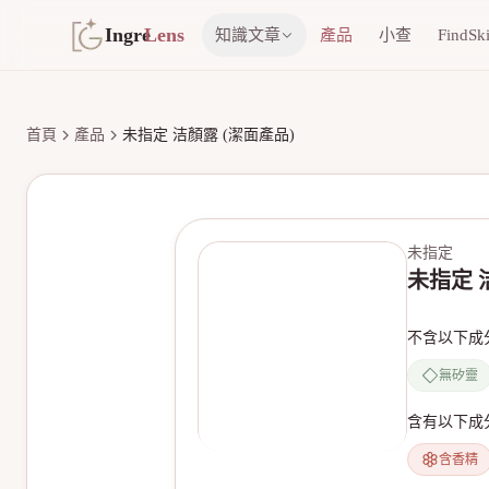
Ingre
Lens
知識文章
產品
小查
FindSk
首頁
產品
未指定 洁顏露 (潔面產品)
未指定
未指定 
不含以下成
無矽靈
含有以下成
含香精
無產品圖片