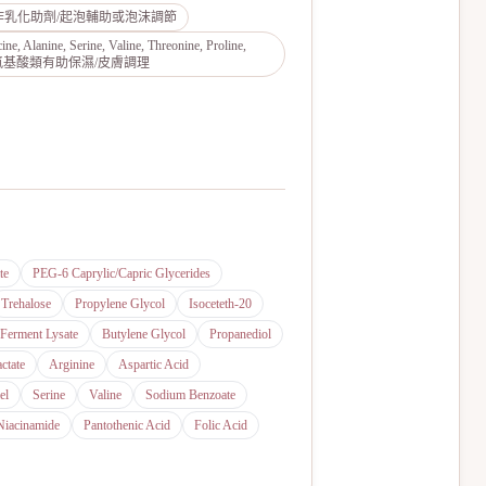
方中可能作乳化助劑/起泡輔助或泡沫調節
, Alanine, Serine, Valine, Threonine, Proline,
anine) — 氨基酸類有助保濕/皮膚調理
te
PEG-6 Caprylic/Capric Glycerides
Trehalose
Propylene Glycol
Isoceteth-20
 Ferment Lysate
Butylene Glycol
Propanediol
ctate
Arginine
Aspartic Acid
el
Serine
Valine
Sodium Benzoate
Niacinamide
Pantothenic Acid
Folic Acid