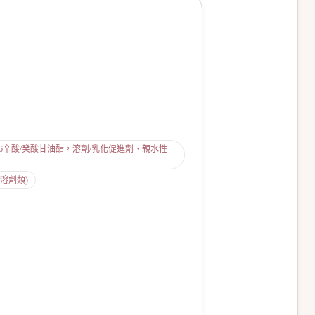
rides (PEG-6辛酸/癸酸甘油酯，溶劑/乳化促進劑、親水性
/溶劑類)