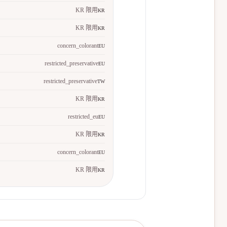
KR 限用
KR
KR 限用
KR
concern_colorant
EU
restricted_preservative
EU
restricted_preservative
TW
KR 限用
KR
restricted_eu
EU
KR 限用
KR
concern_colorant
EU
KR 限用
KR