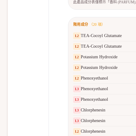
此產品成分表僅標示「香料 (PARFU
限用成分
（
20
項）
TEA-Cocoyl Glutamate
L
2
TEA-Cocoyl Glutamate
L
2
Potassium Hydroxide
L
2
Potassium Hydroxide
L
2
Phenoxyethanol
L
2
Phenoxyethanol
L
3
Phenoxyethanol
L
3
Chlorphenesin
L
3
Chlorphenesin
L
3
Chlorphenesin
L
2