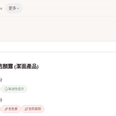
in
更多
洁顏露 (潔面產品)
分
無油性成分
分
含色素
含防腐劑