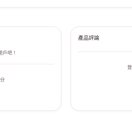
產品評論
用戶吧！
登
分