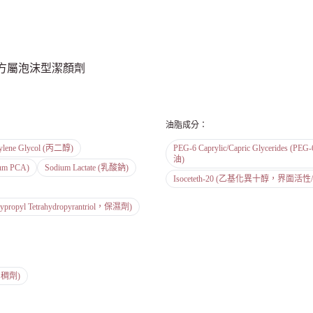
配方屬泡沫型潔顏劑
油脂成分
：
ylene Glycol (丙二醇)
PEG-6 Caprylic/Capric Glyce
油)
um PCA)
Sodium Lactate (乳酸鈉)
Isoceteth-20 (乙基化異十醇，界面活性
xypropyl Tetrahydropyrantriol，保濕劑)
增稠劑)