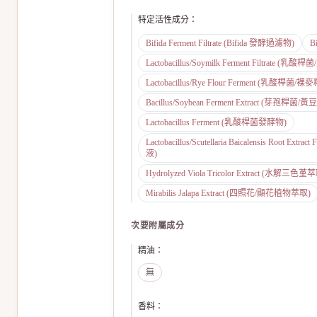
特定活性成分
：
Bifida Ferment Filtrate (Bifida 發酵過濾物)
B
Lactobacillus/Soymilk Ferment Filtrate 
Lactobacillus/Rye Flour Ferment (乳酸桿菌
Bacillus/Soybean Ferment Extract (芽孢桿
Lactobacillus Ferment (乳酸桿菌發酵物)
Lactobacillus/Scutellaria Baicalensis Root E
液)
Hydrolyzed Viola Tricolor Extract (水解三色堇
Mirabilis Jalapa Extract (四照花/顯花植物萃取)
次要附屬成分
精油
：
無
香料
：