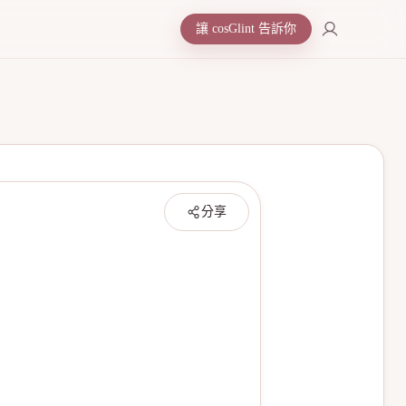
讓 cosGlint 告訴你
分享