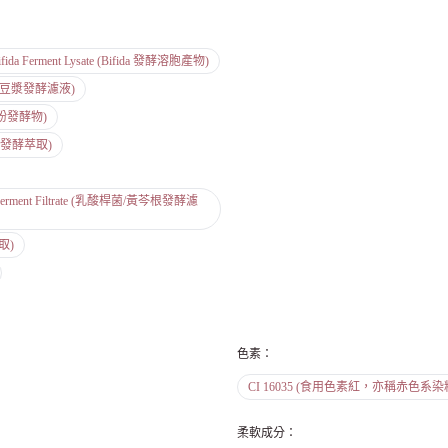
ifida Ferment Lysate (Bifida 發酵溶胞產物)
(乳酸桿菌/豆漿發酵濾液)
/裸麥粉發酵物)
菌/黃豆發酵萃取)
xtract Ferment Filtrate (乳酸桿菌/黃芩根發酵濾
萃取)
色素
：
CI 16035 (食用色素紅，亦稱赤色系染
柔軟成分
：