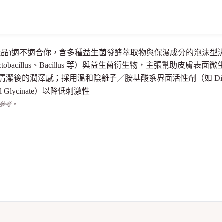
顏露 (潔面產品)適不適合你，含多種益生菌發酵萃取物與保濕成分的
ctobacillus、Bacillus 等）與益生菌衍生物，主張幫助皮
清潔後的潤澤感；採用溫和陰離子／胺基酸系界面活性劑（如 Disodium C
ocoyl Glycinate）以降低刺激性
供參考。