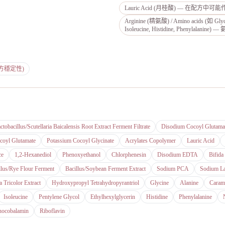
Lauric Acid (月桂酸) — 在配
Arginine (精氨酸) / Amino acids (如 Glycine
Isoleucine, Histidine, Phenylal
配方穩定性)
ctobacillus/Scutellaria Baicalensis Root Extract Ferment Filtrate
Disodium Cocoyl Glutama
oyl Glutamate
Potassium Cocoyl Glycinate
Acrylates Copolymer
Lauric Acid
ce
1,2-Hexanediol
Phenoxyethanol
Chlorphenesin
Disodium EDTA
Bifida
llus/Rye Flour Ferment
Bacillus/Soybean Ferment Extract
Sodium PCA
Sodium La
 Tricolor Extract
Hydroxypropyl Tetrahydropyrantriol
Glycine
Alanine
Caram
Isoleucine
Pentylene Glycol
Ethylhexylglycerin
Histidine
Phenylalanine
nocobalamin
Riboflavin