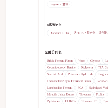
Fragrance (香精)
劑型穩定劑
：
Disodium EDTA (二鈉EDTA，螯合劑，提升
全成分列表
Bifida Ferment Filtrate
Water
Glycerin
La
Cocamidopropyl Betaine
Diglycerin
TEA-Coc
Succinic Acid
Potassium Hydroxide
Fragran
Lactobacillus/Soymilk Ferment Filtrate
Lactobaci
Lactobacillus Ferment
PCA
Hydrolyzed Viola
Mirabilis Jalapa Extract
Threonine
Proline
Pyridoxine
CI 16035
Thiamine HCl
Cya