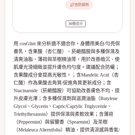
含防腐劑
36
種成分
用 cosGlint 來分析適不適合你，身體用美白/勻亮保
養乳，含果酸（杏仁酸）、菸鹼醯胺與多種保濕及
清爽油脂、薄荷與茶樹精油等，用於改善暗沉、使
肌膚光滑細緻並提升膚色均勻度。建議配合防曬；
含果酸成分會提高光敏性。；含Mandelic Acid（杏
仁酸）作為果酸去角質/促進角質更新成分；含
Niacinamide（菸鹼醯胺）可協助改善膚色不均、提
升皮膚光澤；含多種保濕劑與滋潤油脂（Butylene
Glycol、Glycerin、Capric/Caprylic Triglyceride、
Triethylhexanoin）提供保濕與柔軟效果；含薄荷
（Peppermint）與留蘭香（Spearmint）及茶樹
（Melaleuca Alternifolia）精油，提供清涼感與香氣/