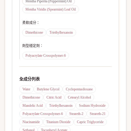
Mentha Piperita (Peppermint) Oil
Mentha Viridis (Spearmint) Leaf Oil
柔軟成分
：
Dimethicone
Triethylhexanoin
劑型穩定劑
：
Polyacrylate Crosspolymer-6
全成分列表
Water
Butylene Glycol
Cyclopentasiloxane
Dimethicone
Citric Acid
Cetearyl Alcohol
Mandelic Acid
Triethylhexanoin
Sodium Hydroxide
Polyacrylate Crosspolymer-6
Steareth-2
Steareth-21
Niacinamide
Titanium Dioxide
Capric Triglyceride
Sethanol
Tocopheryl Acetate