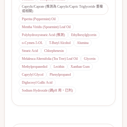
Caprylic/Caprate (推測為 Caprylic/Capric Triglyceride 重複
或相關)
Piperita (Peppermint) Oil
Mentha Viridis (Spearmint) Leaf Oil
Polyhydroxystearic Acid (推測)
Ethylhexylglycerin
o-Cymen-5-OL
T-Butyl Alcohol
Alumina
Stearic Acid
Chlorphenesin
Melaleuca Alternifolia (Tea Tree) Leaf Oil
Glycerin
Methylpropanediol
Lecithin
Xanthan Gum
Caprylyl Glycol
Phenylpropanol
Diglucosyl Gallic Acid
Sodium Hydroxide (調pH 用，已列)