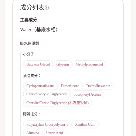
成分列表
主要成分
Water（基底水相）
吸水保濕劑
小分子
：
Butylene Glycol
Glycerin
Methylpropanediol
油脂成分
：
Cyclopentasiloxane
Dimethicone
Triethylhexanoin
Capric/Caprylic Triglyceride
Tocopheryl Acetate
Caprylic/Capric Triglyceride (若為重複項)
膠質成分
：
Polyacrylate Crosspolymer-6
Xanthan Gum
Alumina
Stearic Acid