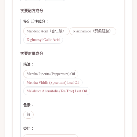
次要配方成分
特定活性成分
：
Mandelic Acid（杏仁酸）
Niacinamide（菸鹼醯胺）
Diglucosyl Gallic Acid
次要附屬成分
精油
：
Mentha Piperita (Peppermint) Oil
Mentha Viridis (Spearmint) Leaf Oil
Melaleuca Alternifolia (Tea Tree) Leaf Oil
色素
：
無
香料
：