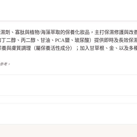
，含多重保濕劑、寡肽與植物/海藻萃取的保養化妝品，主打保濕修護
、丙二醇、甘油、PCA鹽、玻尿酸）提供即時及長效保濕；含寡肽（Oli
於促進角質層保養與膚質調理（屬保養活性成分）；加入甘草根、金、以
供參考。