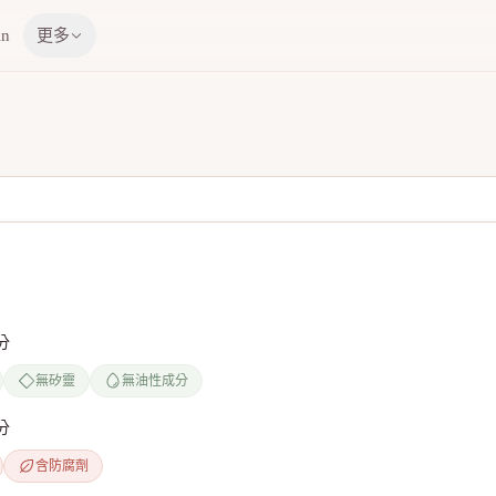
in
更多
分
無矽靈
無油性成分
分
含防腐劑