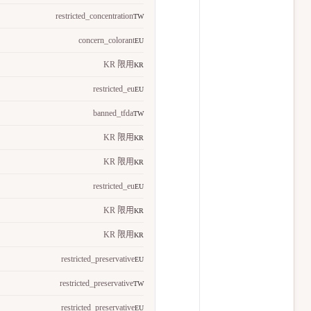
restricted_concentration
TW
concern_colorant
EU
KR 限用
KR
restricted_eu
EU
banned_tfda
TW
KR 限用
KR
KR 限用
KR
restricted_eu
EU
KR 限用
KR
KR 限用
KR
restricted_preservative
EU
restricted_preservative
TW
restricted_preservative
EU