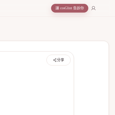
讓 cosGlint 告訴你
分享