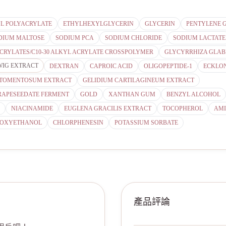
L POLYACRYLATE
ETHYLHEXYLGLYCERIN
GLYCERIN
PENTYLENE 
DIUM MALTOSE
SODIUM PCA
SODIUM CHLORIDE
SODIUM LACTATE
CRYLATES/C10-30 ALKYL ACRYLATE CROSSPOLYMER
GLYCYRRHIZA GLABR
WIG EXTRACT
DEXTRAN
CAPROIC ACID
OLIGOPEPTIDE-1
ECKLON
 TOMENTOSUM EXTRACT
GELIDIUM CARTILAGINEUM EXTRACT
RAPESEEDATE FERMENT
GOLD
XANTHAN GUM
BENZYL ALCOHOL
NIACINAMIDE
EUGLENA GRACILIS EXTRACT
TOCOPHEROL
AMI
NOXYETHANOL
CHLORPHENESIN
POTASSIUM SORBATE
產品評論