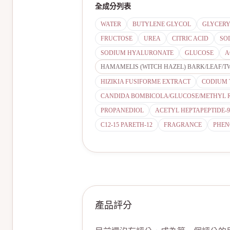
全成分列表
WATER
BUTYLENE GLYCOL
GLYCERY
FRUCTOSE
UREA
CITRIC ACID
SO
SODIUM HYALURONATE
GLUCOSE
A
HAMAMELIS (WITCH HAZEL) BARK/LEAF/T
HIZIKIA FUSIFORME EXTRACT
CODIUM
CANDIDA BOMBICOLA/GLUCOSE/METHYL 
PROPANEDIOL
ACETYL HEPTAPEPTIDE-9
C12-15 PARETH-12
FRAGRANCE
PHE
產品評分