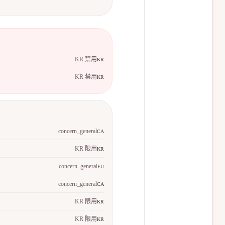
KR 禁用
KR
KR 禁用
KR
concern_general
CA
KR 限用
KR
concern_general
EU
concern_general
CA
KR 限用
KR
KR 限用
KR