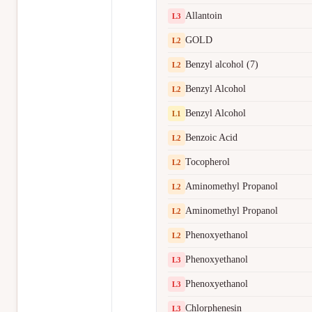
Allantoin
L
3
GOLD
L
2
Benzyl alcohol (7)
L
2
Benzyl Alcohol
L
2
Benzyl Alcohol
L
1
Benzoic Acid
L
2
Tocopherol
L
2
Aminomethyl Propanol
L
2
Aminomethyl Propanol
L
2
Phenoxyethanol
L
2
Phenoxyethanol
L
3
Phenoxyethanol
L
3
Chlorphenesin
L
3