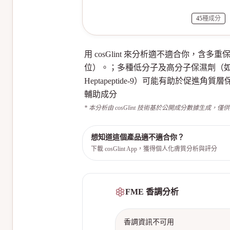
45
種成分
用 cosGlint 來分析適不適合你
位）。；多種低分子及高分子保濕劑（如丁二醇
Heptapeptide-9）可能有助
輔助成分
* 本分析由 cosGlint 技術基於公開成分數據生成，僅
想知道這個產品適不適合你？
下載 cosGlint App，獲得個人化膚質分析與評分
FME 香調分析
香調資訊不可用