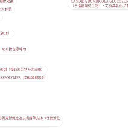
防腐輔助效果
CANDIDA BOMBICOLA/GLUCOSE/
（含脂肪酸衍生物），可能具乳化/柔
效吸水保濕
角質調理）
醣類) - 吸水性保濕輔助
子保水/增稠劑（類似聚合物吸水網絡）
CROSSPOLYMER - 增稠/凝膠成分
色不均、角質更新促進及皮膚屏障支持（保養活性