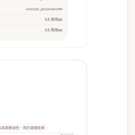
restricted_preservative
TW
KR 限用
KR
KR 限用
KR
乳化助劑且具弱親油性，用於調理皮膚