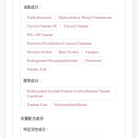
油脂成分
：
Triethylhexanoin
Diphenylsiloxy Phenyl Trimethicone
Glyceryl Stearate SE
Glyceryl Stearate
PEG-100 Stearate
Phytosteryl/Octyldodecyl Lauroyl Glutamate
Myristyl Alcohol
Batyl Alcohol
Squalane
Hydrogenated Phosphatidylcholine
Cholesterol
Palmitic Acid
膠質成分
：
Hydroxyethyl Acrylate/Sodium Acryloyldimethyl Taurate
Copolymer
Xanthan Gum
Hydroxyethylcellulose
次要配方成分
特定活性成分
：