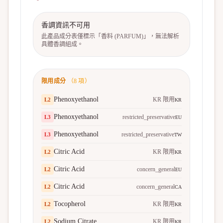
香調資訊不可用
此產品成分表僅標示「香料 (PARFUM)」，無法解析
具體香調組成。
限用成分
（
8
項）
Phenoxyethanol
KR 限用
L
2
KR
Phenoxyethanol
restricted_preservative
L
3
EU
Phenoxyethanol
restricted_preservative
L
3
TW
Citric Acid
KR 限用
L
2
KR
Citric Acid
concern_general
L
2
EU
Citric Acid
concern_general
L
2
CA
Tocopherol
KR 限用
L
2
KR
Sodium Citrate
KR 限用
L
2
KR