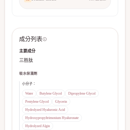
成分列表
主要成分
三胜肽
吸水保濕劑
小分子
：
Water
Butylene Glycol
Dipropylene Glycol
Pentylene Glycol
Glycerin
Hydrolyzed Hyaluronic Acid
Hydroxypropyltrimonium Hyaluronate
Hydrolyzed Algin