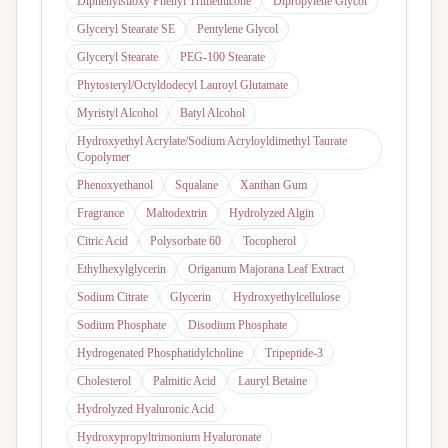
Diphenylsiloxy Phenyl Trimethicone
Dipropylene Glycol
Glyceryl Stearate SE
Pentylene Glycol
Glyceryl Stearate
PEG-100 Stearate
Phytosteryl/Octyldodecyl Lauroyl Glutamate
Myristyl Alcohol
Batyl Alcohol
Hydroxyethyl Acrylate/Sodium Acryloyldimethyl Taurate
Copolymer
Phenoxyethanol
Squalane
Xanthan Gum
Fragrance
Maltodextrin
Hydrolyzed Algin
Citric Acid
Polysorbate 60
Tocopherol
Ethylhexylglycerin
Origanum Majorana Leaf Extract
Sodium Citrate
Glycerin
Hydroxyethylcellulose
Sodium Phosphate
Disodium Phosphate
Hydrogenated Phosphatidylcholine
Tripeptide-3
Cholesterol
Palmitic Acid
Lauryl Betaine
Hydrolyzed Hyaluronic Acid
Hydroxypropyltrimonium Hyaluronate