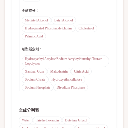
柔軟成分
：
Myristyl Alcohol
Batyl Alcohol
Hydrogenated Phosphatidylcholine
Cholesterol
Palmitic Acid
劑型穩定劑
：
Hydroxyethyl Acrylate/Sodium Acryloyldimethyl Taurate
Copolymer
Xanthan Gum
Maltodextrin
Citric Acid
Sodium Citrate
Hydroxyethylcellulose
Sodium Phosphate
Disodium Phosphate
全成分列表
Water
Triethylhexanoin
Butylene Glycol