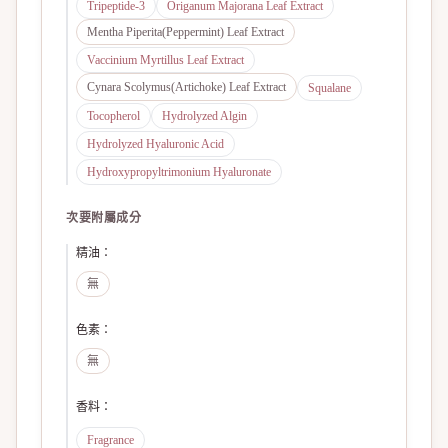
Tripeptide-3
Origanum Majorana Leaf Extract
Mentha Piperita(Peppermint) Leaf Extract
Vaccinium Myrtillus Leaf Extract
Cynara Scolymus(Artichoke) Leaf Extract
Squalane
Tocopherol
Hydrolyzed Algin
Hydrolyzed Hyaluronic Acid
Hydroxypropyltrimonium Hyaluronate
次要附屬成分
精油
：
無
色素
：
無
香料
：
Fragrance