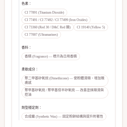
色素
：
CI 77891 (Titanium Dioxide)
CI 77491 / CI 77492 / CI 77499 (Iron Oxides)
CI 73360 (Red 30 / D&C Red 類)
CI 19140 (Yellow 5)
CI 77007 (Ultramarines)
香料
：
香精 (Fragrance) — 標示為日用香精
柔軟成分
：
聚二甲基矽氧烷 (Dimethicone) — 使粉體滑順、增加親
膚感
聚甲基矽氧烷 / 聚甲基倍半矽氧烷 — 改善塗抹順滑與
控油
劑型穩定劑
：
合成蠟 (Synthetic Wax) — 固定粉餅結構與提升附著性