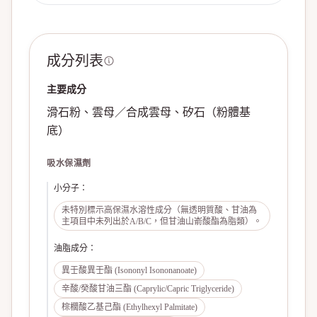
成分列表
主要成分
滑石粉、雲母／合成雲母、矽石（粉體基
底）
吸水保濕劑
小分子
：
未特別標示高保濕水溶性成分（無透明質酸、甘油為
主項目中未列出於A/B/C，但甘油山嵛酸酯為脂類）。
油脂成分
：
異壬酸異壬酯 (Isononyl Isononanoate)
辛酸/癸酸甘油三酯 (Caprylic/Capric Triglyceride)
棕櫚酸乙基己酯 (Ethylhexyl Palmitate)