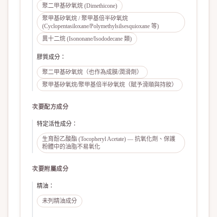
聚二甲基矽氧烷 (Dimethicone)
聚甲基矽氧烷 / 聚甲基倍半矽氧烷
(Cyclopentasiloxane/Polymethylsilsesquioxane 等)
異十二烷 (Isononane/Isododecane 類)
膠質成分
：
聚二甲基矽氧烷（也作為成膜/潤滑劑）
聚甲基矽氧烷/聚甲基倍半矽氧烷（賦予滑順與持妝）
次要配方成分
特定活性成分
：
生育酚乙酸酯 (Tocopheryl Acetate) — 抗氧化劑、保護
粉體中的油脂不易氧化
次要附屬成分
精油
：
未列精油成分