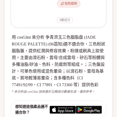
含防腐劑
3
種成分
用 cosGlint 來分析 争青流玉三色胭脂盘 (JADE
ROUGE PALETTE) (06荔知)適不適合你，三色粉狀
胭脂盤，提供紅潤與修容效果，粉撲或刷具上妝使
用。主要由滑石粉、雲母/合成雲母、矽石等粉體與
多種油脂/矽油、色料、防腐劑等組成。；三色盤設
計，可單色使用或混色暈染；以滑石粉、雲母為基
底，質地輕薄易暈染；含多種色料（CI
77491/92/99、CI 77891、CI 73360 等）提供色彩
* 本分析由 cosGlint 技術基於公開成分數據生成，僅供參考。
想知道這個產品適不
適合你？