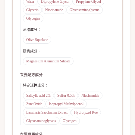
Water
Dipropylene Glycol
Propylene Glycol
Glycerin
Niacinamide
Glycosaminoglycans
Glycogen
油脂成分
：
Olive Squalane
膠質成分
：
Magnesium Aluminum Silicate
次要配方成分
特定活性成分
：
Salicylic acid 2%
Sulfur 0.5%
Niacinamide
Zinc Oxide
Isopropyl Methylphenol
Laminaria Saccharina Extract
Hydrolyzed Roe
Glycosaminoglycans
Glycogen
次要附屬成分