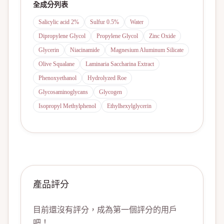
全成分列表
Salicylic acid 2%
Sulfur 0.5%
Water
Dipropylene Glycol
Propylene Glycol
Zinc Oxide
Glycerin
Niacinamide
Magnesium Aluminum Silicate
Olive Squalane
Laminaria Saccharina Extract
Phenoxyethanol
Hydrolyzed Roe
Glycosaminoglycans
Glycogen
Isopropyl Methylphenol
Ethylhexylglycerin
產品評分
目前還沒有評分，成為第一個評分的用戶
吧！