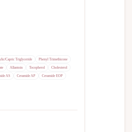
lic/Capric Triglyceride
Phenyl Trimethicone
ate
Allantoin
Tocopherol
Cholesterol
mide AS
Ceramide AP
Ceramide EOP