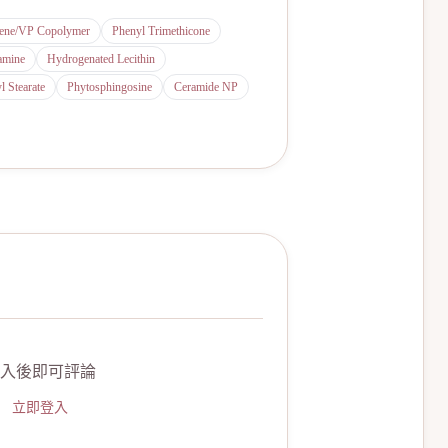
rene/VP Copolymer
Phenyl Trimethicone
amine
Hydrogenated Lecithin
l Stearate
Phytosphingosine
Ceramide NP
入後即可評論
立即登入