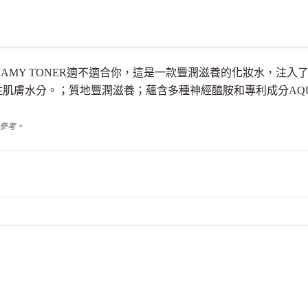
RIER CREAMY TONER適不適合你，這是一款豐潤滋養的化妝水，
肌膚水分。；質地豐潤滋養；蘊含多種神經醯胺和專利成分AQU
供參考。