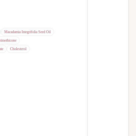
Macadamia Integrifolia Seed Oil
rimethicone
ate
Cholesterol