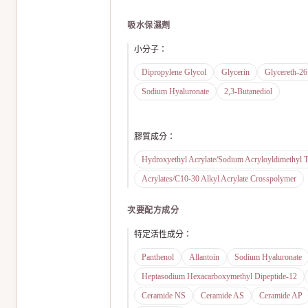
吸水保濕劑
小分子
：
Dipropylene Glycol
Glycerin
Glycereth-26
Sodium Hyaluronate
2,3-Butanediol
膠質成分
：
Hydroxyethyl Acrylate/Sodium Acryloyldimethyl 
Acrylates/C10-30 Alkyl Acrylate Crosspolymer
次要配方成分
特定活性成分
：
Panthenol
Allantoin
Sodium Hyaluronate
Heptasodium Hexacarboxymethyl Dipeptide-12
Ceramide NS
Ceramide AS
Ceramide AP