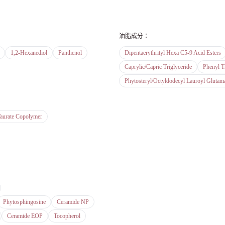
油脂成分
：
1,2-Hexanediol
Panthenol
Dipentaerythrityl Hexa C5-9 Acid Esters
Caprylic/Capric Triglyceride
Phenyl T
Phytosteryl/Octyldodecyl Lauroyl Glutam
Taurate Copolymer
Phytosphingosine
Ceramide NP
Ceramide EOP
Tocopherol