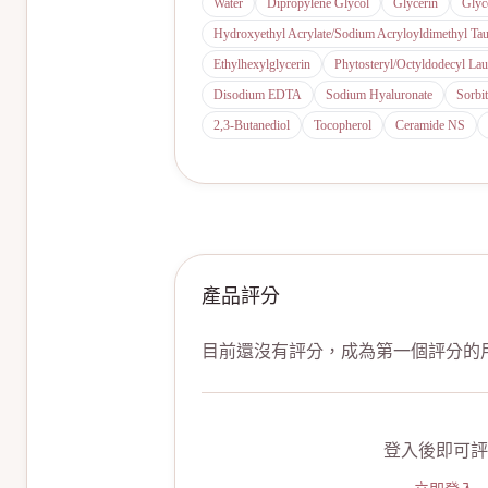
Water
Dipropylene Glycol
Glycerin
Glyc
Hydroxyethyl Acrylate/Sodium Acryloyldimethyl Ta
Ethylhexylglycerin
Phytosteryl/Octyldodecyl Lau
Disodium EDTA
Sodium Hyaluronate
Sorbit
2,3-Butanediol
Tocopherol
Ceramide NS
產品評分
目前還沒有評分，成為第一個評分的
登入後即可評