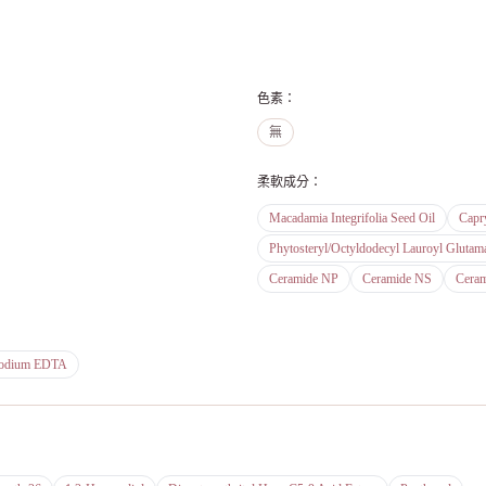
色素
：
無
柔軟成分
：
Macadamia Integrifolia Seed Oil
Capry
Phytosteryl/Octyldodecyl Lauroyl Glutam
Ceramide NP
Ceramide NS
Cera
odium EDTA