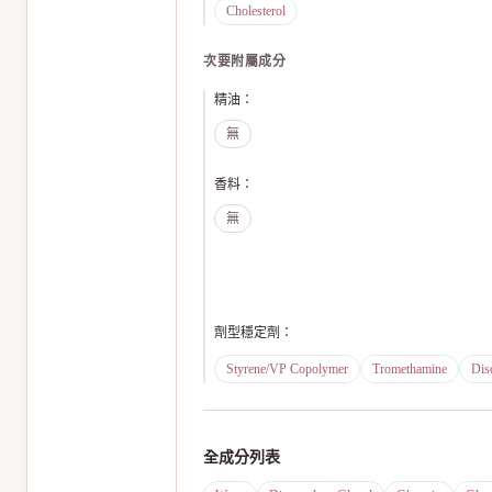
Cholesterol
次要附屬成分
精油
：
無
香料
：
無
劑型穩定劑
：
Styrene/VP Copolymer
Tromethamine
Dis
全成分列表