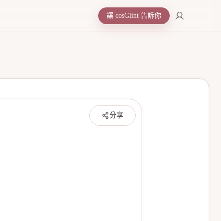
讓 cosGlint 告訴你
分享