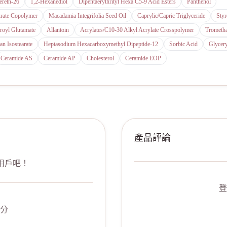
ereth-26
1,2-Hexanediol
Dipentaerythrityl Hexa C5-9 Acid Esters
Panthenol
urate Copolymer
Macadamia Integrifolia Seed Oil
Caprylic/Capric Triglyceride
Sty
royl Glutamate
Allantoin
Acrylates/C10-30 Alkyl Acrylate Crosspolymer
Trometh
an Isostearate
Heptasodium Hexacarboxymethyl Dipeptide-12
Sorbic Acid
Glycery
Ceramide AS
Ceramide AP
Cholesterol
Ceramide EOP
產品評論
用戶吧！
登
分