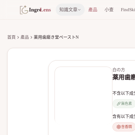
Ingre
Lens
知識文章
產品
小查
FindSk
首頁
產品
薬用歯磨き堂ペーストN
白の方
薬用歯
不含以下成
無色素
含有以下成
含香精
無產品圖片