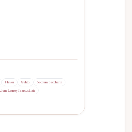
Flavor
Xylitol
Sodium Saccharin
dium Lauroyl Sarcosinate