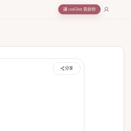
讓 cosGlint 告訴你
分享