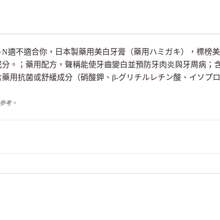
き堂ペーストN適不適合你，日本製藥用美白牙膏（藥用ハミガキ），標
成分。；藥用配方，聲稱能使牙齒變白並預防牙肉炎與牙周病；
藥用抗菌或舒緩成分（硝酸鉀、β-グリチルレチン酸、イソプ
供參考。