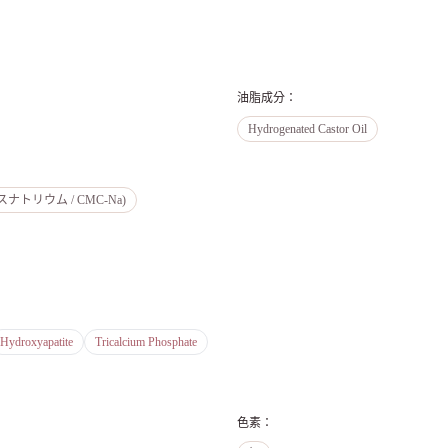
油脂成分
：
Hydrogenated Castor Oil
ナトリウム / CMC-Na)
Hydroxyapatite
Tricalcium Phosphate
色素
：