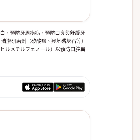
榜美白、預防牙周疾病、預防口臭與舒緩牙
含清潔研磨劑（矽酸鹽、羥基磷灰石等）
ロピルメチルフェノール）以預防口腔異