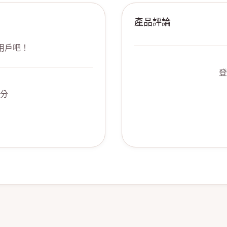
產品評論
用戶吧！
登
分