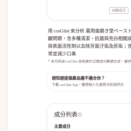
20
種成分
用 cosGlint 來分析 薬用歯磨
齦問題，含多種清潔、抗菌與亮白相關
與表面活性劑以去除牙面汙垢及菸垢；含
常並減少口臭
* 本分析由 cosGlint 技術基於公開成分數據生成，僅
想知道這個產品適不適合你？
下載 cosGlint App，獲得個人化膚質分析與評分
成分列表
主要成分