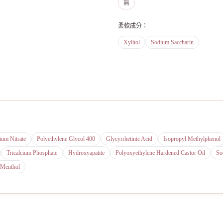
無
柔軟成分
：
Xylitol
Sodium Saccharin
ium Nitrate
Polyethylene Glycol 400
Glycyrrhetinic Acid
Isopropyl Methylphenol
Tricalcium Phosphate
Hydroxyapatite
Polyoxyethylene Hardened Castor Oil
So
-Menthol