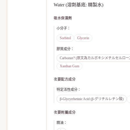
Water (溶劑基底: 精製水)
吸水保濕劑
小分子
：
Sorbitol
Glycerin
膠質成分
：
Carbomer? (原文為カルボキシメチルセルロース
Xanthan Gum
次要配方成分
特定活性成分
：
β-Glycyrrhetinic Acid (β-グリチルレチン酸)
次要附屬成分
精油
：