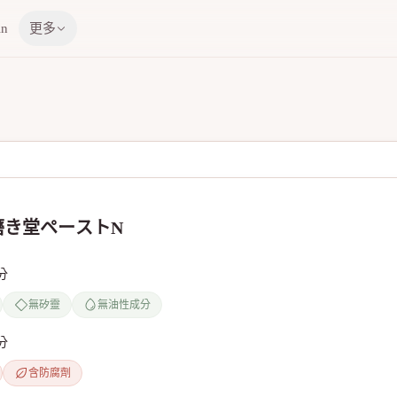
in
更多
磨き堂ペーストN
分
無矽靈
無油性成分
分
含防腐劑