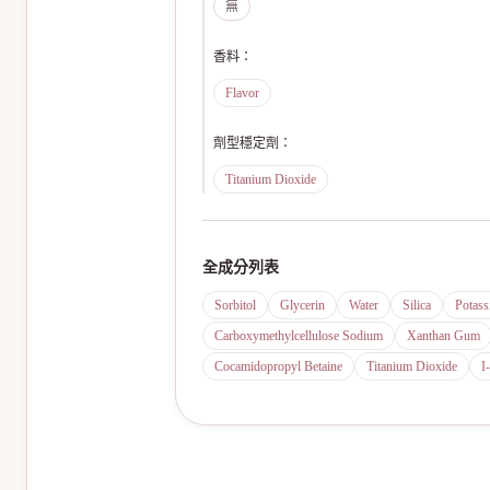
無
香料
：
Flavor
劑型穩定劑
：
Titanium Dioxide
全成分列表
Sorbitol
Glycerin
Water
Silica
Potass
Carboxymethylcellulose Sodium
Xanthan Gum
Cocamidopropyl Betaine
Titanium Dioxide
I