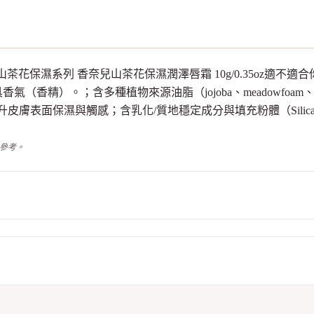
香奈爾 香奈兒山茶花保濕系列 香奈兒山茶花保濕潤澤唇霜 10g/0.35o
香精）。；含多種植物來源油脂（jojoba、meadowfoam、c
膚表面保濕與觸感；含乳化/質地穩定成分與填充粉體（Silica、Alumi
供參考。