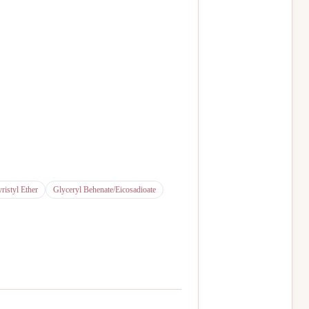
istyl Ether
Glyceryl Behenate/Eicosadioate