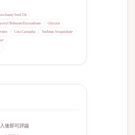
dowfoam) Seed Oil
yceryl Behenate/Eicosadioate
Glycerin
erides
Cera Carnauba
Sorbitan Sesquioleate
her
1
入後即可評論