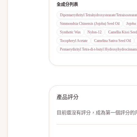
全成分列表
Dipentaerythrityl Tetrahydroxystearate/Tetraisostearat
Simmondsia Chinensis (Jojoba) Seed Oil
Jojoba 
Synthetic Wax
Nylon-12
Camellia Kissi Seed
Tocopheryl Acetate
Camelina Sativa Seed Oil
Pentaerythrityl Tetra-di-t-butyl Hydroxyhydrocinnam
產品評分
目前還沒有評分，成為第一個評分的