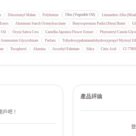
Olus (Vegetable Oil)
e
Diisostearyl Malate
Polybutene
Limnanthes Alba (Mea
Esters
Aluminum Starch Octenylsuccinate
Butyrospermum Parkii (Shea) Butter
Gl
 Oil
Oryza Sativa Cera
Camellia Japonica Flower Extract
Phytosteryl Canola Glyc
Ammonium Glycyrrhizate
Parfum
Trihydroxypalmitamidohydroxypropyl Myristyl Et
ate
Tocopherol
Alumina
Ascorbyl Palmitate
Silica
Citric Acid
CI 7789
產品評論
用戶吧！
登