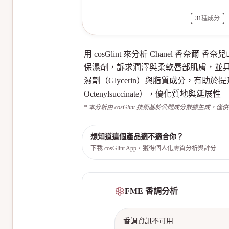
31
種成分
用 cosGlint 來分析 Chanel 
保濕劑，訴求潤澤與柔軟唇部肌膚，並具香氣（
濕劑（Glycerin）與脂質成分，有助於提升皮
Octenylsuccinate），優化質地與延展性
* 本分析由 cosGlint 技術基於公開成分數據生成，僅
想知道這個產品適不適合你？
下載 cosGlint App，獲得個人化膚質分析與評分
FME 香調分析
香調資訊不可用