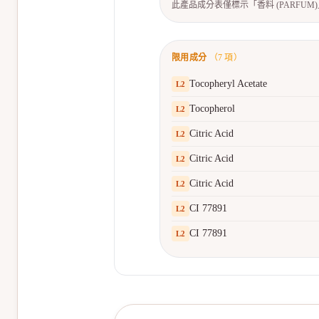
此產品成分表僅標示「香料 (PARFU
限用成分
（
7
項）
Tocopheryl Acetate
L
2
Tocopherol
L
2
Citric Acid
L
2
Citric Acid
L
2
Citric Acid
L
2
CI 77891
L
2
CI 77891
L
2