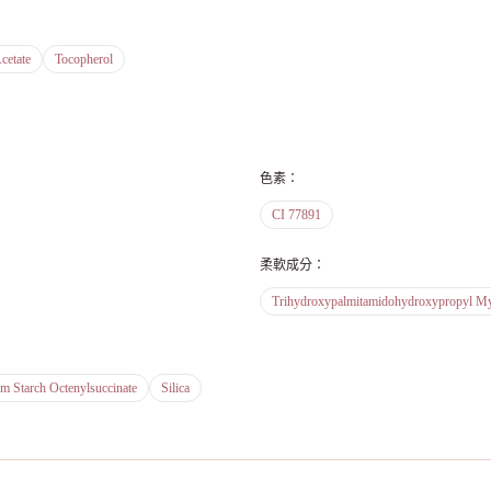
cetate
Tocopherol
色素
：
CI 77891
柔軟成分
：
Trihydroxypalmitamidohydroxypropyl Myr
 Starch Octenylsuccinate
Silica