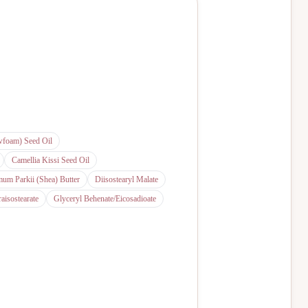
foam) Seed Oil
Camellia Kissi Seed Oil
um Parkii (Shea) Butter
Diisostearyl Malate
raisostearate
Glyceryl Behenate/Eicosadioate