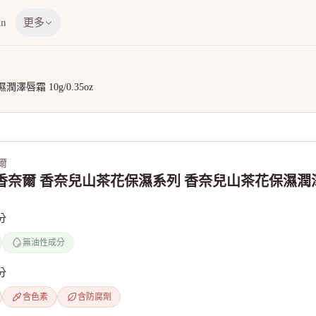
in
更多
唇霜 10g/0.35oz
奈爾
l 香奈爾 香奈兒山茶花保濕系列 香奈兒山茶花保濕潤澤唇霜 
分
無油性成分
分
含色素
含防腐劑