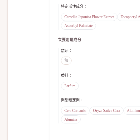
特定活性成分
：
Camellia Japonica Flower Extract
Tocopheryl A
Ascorbyl Palmitate
次要附屬成分
精油
：
無
香料
：
Parfum
劑型穩定劑
：
Cera Carnauba
Oryza Sativa Cera
Aluminum
Alumina