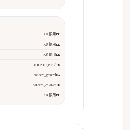
KR 限用
KR
KR 限用
KR
KR 限用
KR
concern_general
EU
concern_general
CA
concern_colorant
EU
KR 限用
KR