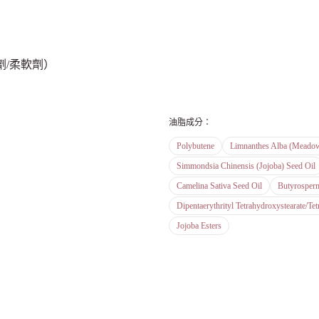
/柔軟劑）
油脂成分
：
Polybutene
Limnanthes Alba (Meadow
Simmondsia Chinensis (Jojoba) Seed Oil
Camelina Sativa Seed Oil
Butyrosperm
Dipentaerythrityl Tetrahydroxystearate/Tet
Jojoba Esters