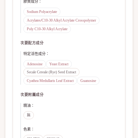
膠質成分
：
Sodium Polyacrylate
Acrylates/C10-30 Alkyl Acrylate Crosspolymer
Poly C10-30 Alkyl Acrylate
次要配方成分
特定活性成分
：
Adenosine
Yeast Extract
Secale Cereale (Rye) Seed Extract
Cyathea Medullaris Leaf Extract
Guanosine
次要附屬成分
精油
：
無
色素
：