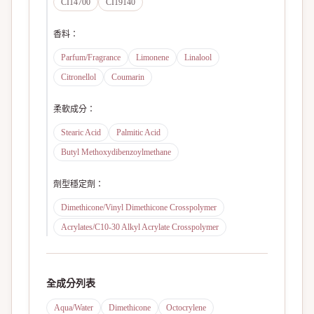
CI14700
CI19140
香料
：
Parfum/Fragrance
Limonene
Linalool
Citronellol
Coumarin
柔軟成分
：
Stearic Acid
Palmitic Acid
Butyl Methoxydibenzoylmethane
劑型穩定劑
：
Dimethicone/Vinyl Dimethicone Crosspolymer
Acrylates/C10-30 Alkyl Acrylate Crosspolymer
全成分列表
Aqua/Water
Dimethicone
Octocrylene