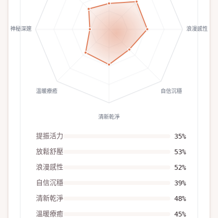
神秘深邃
浪漫感性
溫暖療癒
自信沉穩
清新乾淨
提振活力
35
%
放鬆舒壓
53
%
浪漫感性
52
%
自信沉穩
39
%
清新乾淨
48
%
溫暖療癒
45
%