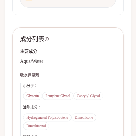
成分列表
主要成分
Aqua/Water
吸水保濕劑
小分子
：
Glycerin
Pentylene Glycol
Caprylyl Glycol
油脂成分
：
Hydrogenated Polyisobutene
Dimethicone
Dimethiconol