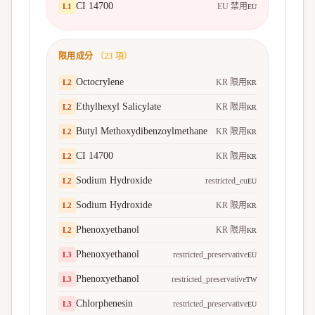
CI 14700
EU 禁用
L
1
EU
限用成分
（
23
項）
Octocrylene
KR 限用
L
2
KR
Ethylhexyl Salicylate
KR 限用
L
2
KR
Butyl Methoxydibenzoylmethane
KR 限用
L
2
KR
CI 14700
KR 限用
L
2
KR
Sodium Hydroxide
restricted_eu
L
2
EU
Sodium Hydroxide
KR 限用
L
2
KR
Phenoxyethanol
KR 限用
L
2
KR
Phenoxyethanol
restricted_preservative
L
3
EU
Phenoxyethanol
restricted_preservative
L
3
TW
Chlorphenesin
restricted_preservative
L
3
EU