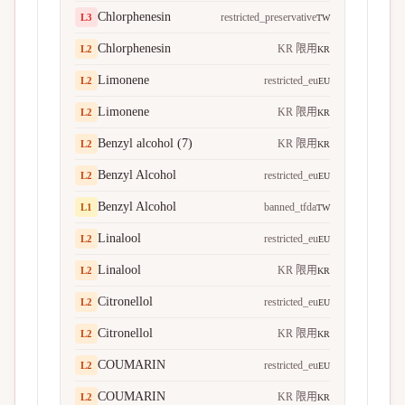
Chlorphenesin
restricted_preservative
L
3
TW
Chlorphenesin
KR 限用
L
2
KR
Limonene
restricted_eu
L
2
EU
Limonene
KR 限用
L
2
KR
Benzyl alcohol (7)
KR 限用
L
2
KR
Benzyl Alcohol
restricted_eu
L
2
EU
Benzyl Alcohol
banned_tfda
L
1
TW
Linalool
restricted_eu
L
2
EU
Linalool
KR 限用
L
2
KR
Citronellol
restricted_eu
L
2
EU
Citronellol
KR 限用
L
2
KR
COUMARIN
restricted_eu
L
2
EU
COUMARIN
KR 限用
L
2
KR