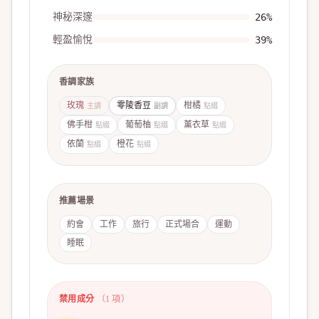
神秘深邃
26
%
輕盈愉悅
39
%
香調家族
玫瑰
零陵香豆
柑橘
主調
副調
點綴
佛手柑
葡萄柚
薰衣草
點綴
點綴
點綴
依蘭
橙花
點綴
點綴
推薦場景
約會
工作
旅行
正式場合
運動
睡眠
禁用成分
（
1
項）