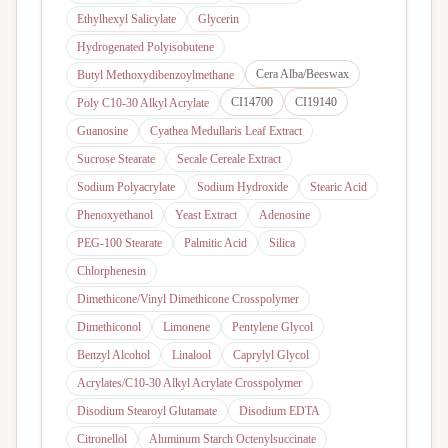
Ethylhexyl Salicylate
Glycerin
Hydrogenated Polyisobutene
Cera Alba/Beeswax
Butyl Methoxydibenzoylmethane
CI14700
CI19140
Poly C10-30 Alkyl Acrylate
Guanosine
Cyathea Medullaris Leaf Extract
Sucrose Stearate
Secale Cereale Extract
Sodium Polyacrylate
Sodium Hydroxide
Stearic Acid
Phenoxyethanol
Yeast Extract
Adenosine
PEG-100 Stearate
Palmitic Acid
Silica
Chlorphenesin
Dimethicone/Vinyl Dimethicone Crosspolymer
Dimethiconol
Limonene
Pentylene Glycol
Benzyl Alcohol
Linalool
Caprylyl Glycol
Acrylates/C10-30 Alkyl Acrylate Crosspolymer
Disodium Stearoyl Glutamate
Disodium EDTA
Citronellol
Aluminum Starch Octenylsuccinate