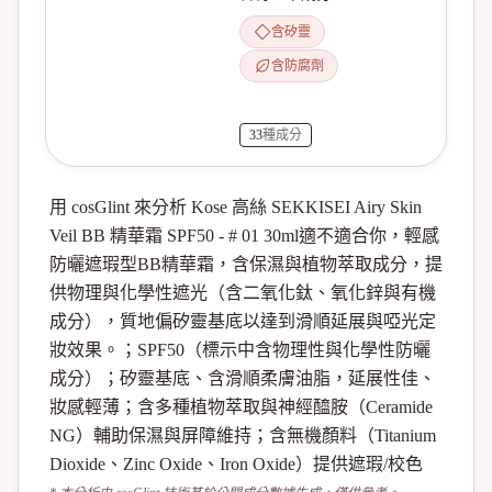
含矽靈
含防腐劑
33
種成分
用 cosGlint 來分析 Kose 高絲 SEKKISEI Airy Skin
Veil BB 精華霜 SPF50 - # 01 30ml適不適合你，輕感
防曬遮瑕型BB精華霜，含保濕與植物萃取成分，提
供物理與化學性遮光（含二氧化鈦、氧化鋅與有機
成分），質地偏矽靈基底以達到滑順延展與啞光定
妝效果。；SPF50（標示中含物理性與化學性防曬
成分）；矽靈基底、含滑順柔膚油脂，延展性佳、
妝感輕薄；含多種植物萃取與神經醯胺（Ceramide
NG）輔助保濕與屏障維持；含無機顏料（Titanium
Dioxide、Zinc Oxide、Iron Oxide）提供遮瑕/校色