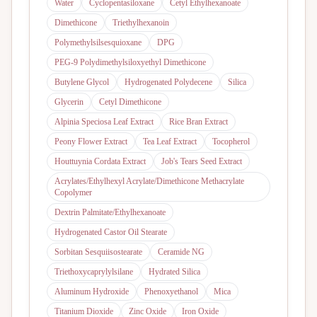
Water
Cyclopentasiloxane
Cetyl Ethylhexanoate
Dimethicone
Triethylhexanoin
Polymethylsilsesquioxane
DPG
PEG-9 Polydimethylsiloxyethyl Dimethicone
Butylene Glycol
Hydrogenated Polydecene
Silica
Glycerin
Cetyl Dimethicone
Alpinia Speciosa Leaf Extract
Rice Bran Extract
Peony Flower Extract
Tea Leaf Extract
Tocopherol
Houttuynia Cordata Extract
Job's Tears Seed Extract
Acrylates/Ethylhexyl Acrylate/Dimethicone Methacrylate
Copolymer
Dextrin Palmitate/Ethylhexanoate
Hydrogenated Castor Oil Stearate
Sorbitan Sesquiisostearate
Ceramide NG
Triethoxycaprylylsilane
Hydrated Silica
Aluminum Hydroxide
Phenoxyethanol
Mica
Titanium Dioxide
Zinc Oxide
Iron Oxide