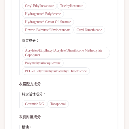
Cetyl Ethylhexanoate
Triethylhexanoin
Hydrogenated Polydecene
Hydrogenated Castor Oil Stearate
Dextrin Palmitate/Ethylhexanoate
Cetyl Dimethicone
膠質成分
：
Acrylates/Ethylhexyl Acrylate/Dimethicone Methacrylate
Copolymer
Polymethylsilsesquioxane
PEG-9 Polydimethylsiloxyethyl Dimethicone
次要配方成分
特定活性成分
：
Ceramide NG
Tocopherol
次要附屬成分
精油
：