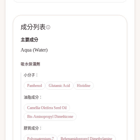
成分列表
主要成分
Aqua (Water)
吸水保濕劑
小分子
：
Panthenol
Glutamic Acid
Histidine
油脂成分
：
Camellia Oleifera Seed Oil
Bis-Aminopropyl Dimethicone
膠質成分
：
Polyquaternium-7
Behenamidopropyl Dimethylamine