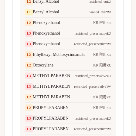
Benzyl Alcohol
restricted_eu
L
2
EU
Benzyl Alcohol
banned_tfda
L
1
TW
Phenoxyethanol
KR 限用
L
2
KR
Phenoxyethanol
restricted_preservative
L
3
EU
Phenoxyethanol
restricted_preservative
L
3
TW
Ethylhexyl Methoxycinnamate
KR 限用
L
2
KR
Octocrylene
KR 限用
L
2
KR
METHYLPARABEN
restricted_preservative
L
3
EU
METHYLPARABEN
restricted_preservative
L
3
TW
METHYLPARABEN
KR 限用
L
2
KR
PROPYLPARABEN
KR 限用
L
2
KR
PROPYLPARABEN
restricted_preservative
L
3
EU
PROPYLPARABEN
restricted_preservative
L
3
TW