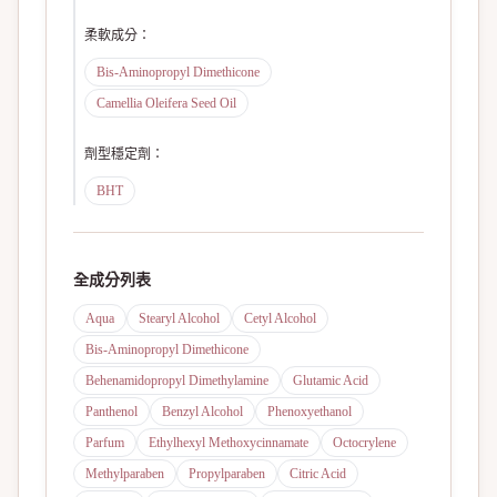
柔軟成分
：
Bis-Aminopropyl Dimethicone
Camellia Oleifera Seed Oil
劑型穩定劑
：
BHT
全成分列表
Aqua
Stearyl Alcohol
Cetyl Alcohol
Bis-Aminopropyl Dimethicone
Behenamidopropyl Dimethylamine
Glutamic Acid
Panthenol
Benzyl Alcohol
Phenoxyethanol
Parfum
Ethylhexyl Methoxycinnamate
Octocrylene
Methylparaben
Propylparaben
Citric Acid