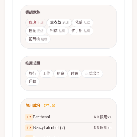
香調家族
玫瑰
薰衣草
依蘭
主調
副調
點綴
橙花
柑橘
佛手柑
點綴
點綴
點綴
葡萄柚
點綴
推薦場景
旅行
工作
約會
睡眠
正式場合
運動
限用成分
（
27
項）
Panthenol
KR 限用
L
2
KR
Benzyl alcohol (7)
KR 限用
L
2
KR