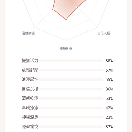
溫暖療癒
自信沉穩
清新乾淨
提振活力
36
%
放鬆舒壓
57
%
浪漫感性
55
%
自信沉穩
36
%
清新乾淨
53
%
溫暖療癒
42
%
神秘深邃
23
%
輕盈愉悅
37
%