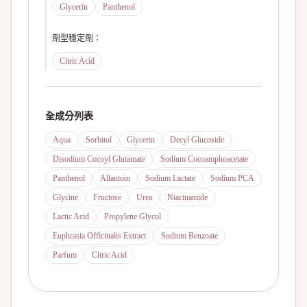
Glycerin
Panthenol
劑型穩定劑
：
Citric Acid
全成分列表
Aqua
Sorbitol
Glycerin
Decyl Glucoside
Disodium Cocoyl Glutamate
Sodium Cocoamphoacetate
Panthenol
Allantoin
Sodium Lactate
Sodium PCA
Glycine
Fructose
Urea
Niacinamide
Lactic Acid
Propylene Glycol
Euphrasia Officinalis Extract
Sodium Benzoate
Parfum
Citric Acid