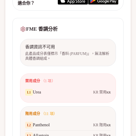
適合你？
FME 香調分析
香調資訊不可用
此產品成分表僅標示「香料 (PARFUM)」，無法解析
具體香調組成。
禁用成分
（
1
項）
Urea
KR 禁用
L
1
KR
限用成分
（
11
項）
Panthenol
KR 限用
L
2
KR
Allantoin
KR 限用
L
2
KR