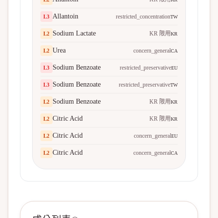
Allantoin
restricted_concentration
L
3
TW
Sodium Lactate
KR 限用
L
2
KR
Urea
concern_general
L
2
CA
Sodium Benzoate
restricted_preservative
L
3
EU
Sodium Benzoate
restricted_preservative
L
3
TW
Sodium Benzoate
KR 限用
L
2
KR
Citric Acid
KR 限用
L
2
KR
Citric Acid
concern_general
L
2
EU
Citric Acid
concern_general
L
2
CA