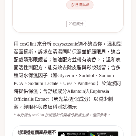
含防腐劑
20
種成分
用 cosGlint 來分析 oczyszczanie適不適合你，溫和型
潔面慕斯，訴求在清潔同時保濕並舒緩眼周，適合
配戴隱形眼鏡者；無油配方並帶有淡香。；溫和表
面活性劑配方，能有效去除皮脂與彩妝殘留；含多
種吸水保濕因子（如Glycerin、Sorbitol、Sodium
PCA、Sodium Lactate、Urea、Panthenol）於清潔同
時提供保濕；含舒緩成分Allantoin與Euphrasia
Officinalis Extract（螢光草/近似成分）以減少刺
激，經眼科與皮膚科測試標示
* 本分析由 cosGlint 技術基於公開成分數據生成，僅供參考。
想知道這個產品適不