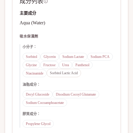
成分列表
主要成分
Aqua (Water)
吸水保濕劑
小分子
：
Sorbitol
Glycerin
Sodium Lactate
Sodium PCA
Glycine
Fructose
Urea
Panthenol
Sorbitol Lactic Acid
Niacinamide
油脂成分
：
Decyl Glucoside
Disodium Cocoyl Glutamate
Sodium Cocoamphoacetate
膠質成分
：
Propylene Glycol