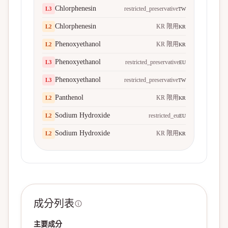
Chlorphenesin
restricted_preservative
L
3
TW
Chlorphenesin
KR 限用
L
2
KR
Phenoxyethanol
KR 限用
L
2
KR
Phenoxyethanol
restricted_preservative
L
3
EU
Phenoxyethanol
restricted_preservative
L
3
TW
Panthenol
KR 限用
L
2
KR
Sodium Hydroxide
restricted_eu
L
2
EU
Sodium Hydroxide
KR 限用
L
2
KR
成分列表
主要成分