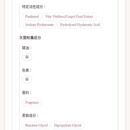
特定活性成分
：
Panthenol
Vitis Vinifera (Grape) Fruit Extract
Sodium Hyaluronate
Hydrolyzed Hyaluronic Acid
次要附屬成分
精油
：
無
色素
：
無
香料
：
Fragrance
柔軟成分
：
Butylene Glycol
Dipropylene Glycol