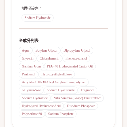
劑型穩定劑
：
Sodium Hydroxide
全成分列表
Aqua
Butylene Glycol
Dipropylene Glycol
Glycerin
Chlorphenesin
Phenoxyethanol
Xanthan Gum
PEG-40 Hydrogenated Castor Oil
Panthenol
Hydroxyethylcellulose
Acrylates/C10-30 Alkyl Acrylate Crosspolymer
c-Cymen-5-ol
Sodium Hyaluronate
Fragrance
Sodium Hydroxide
Vitis Vinifera (Grape) Fruit Extract
Hydrolyzed Hyaluronic Acid
Disodium Phosphate
Polysorbate 60
Sodium Phosphate