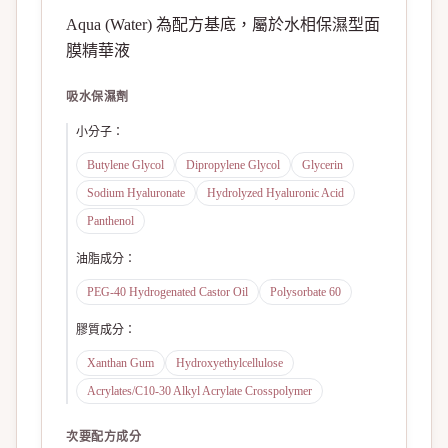
Aqua (Water) 為配方基底，屬於水相保濕型面
膜精華液
吸水保濕劑
小分子
：
Butylene Glycol
Dipropylene Glycol
Glycerin
Sodium Hyaluronate
Hydrolyzed Hyaluronic Acid
Panthenol
油脂成分
：
PEG-40 Hydrogenated Castor Oil
Polysorbate 60
膠質成分
：
Xanthan Gum
Hydroxyethylcellulose
Acrylates/C10-30 Alkyl Acrylate Crosspolymer
次要配方成分