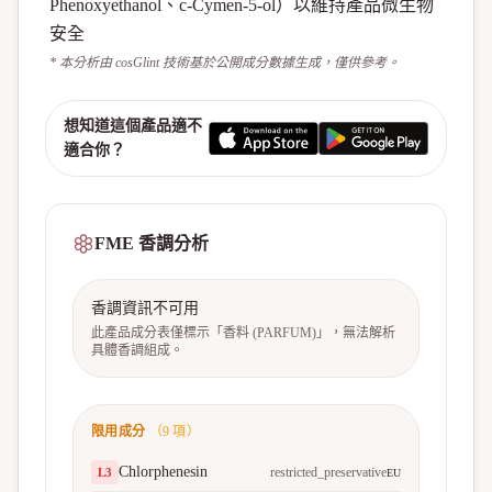
Phenoxyethanol、c-Cymen-5-ol）以維持產品微生物
安全
* 本分析由 cosGlint 技術基於公開成分數據生成，僅供參考。
想知道這個產品適不
適合你？
FME 香調分析
香調資訊不可用
此產品成分表僅標示「香料 (PARFUM)」，無法解析
具體香調組成。
限用成分
（
9
項）
Chlorphenesin
restricted_preservative
L
3
EU