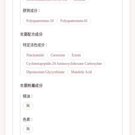
膠質成分
：
Polyquaternium-10
Polyquaternium-61
次要配方成分
特定活性成分
：
Niacinamide
Carnosine
Ectoin
Cyclotetrapeptide-24 Aminocyclohexane Carboxylate
Dipotassium Glycyrrhizate
Mandelic Acid
次要附屬成分
精油
：
無
色素
：
無