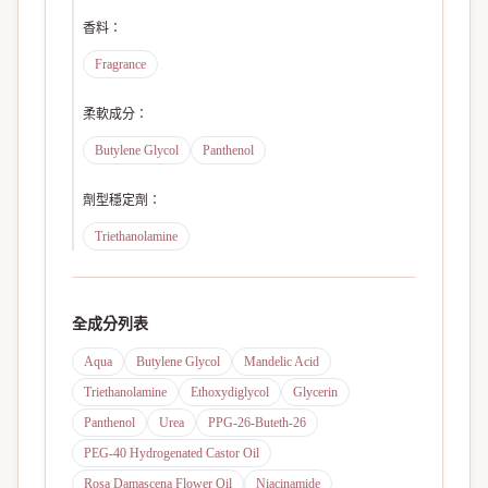
香料
：
Fragrance
柔軟成分
：
Butylene Glycol
Panthenol
劑型穩定劑
：
Triethanolamine
全成分列表
Aqua
Butylene Glycol
Mandelic Acid
Triethanolamine
Ethoxydiglycol
Glycerin
Panthenol
Urea
PPG-26-Buteth-26
PEG-40 Hydrogenated Castor Oil
Rosa Damascena Flower Oil
Niacinamide