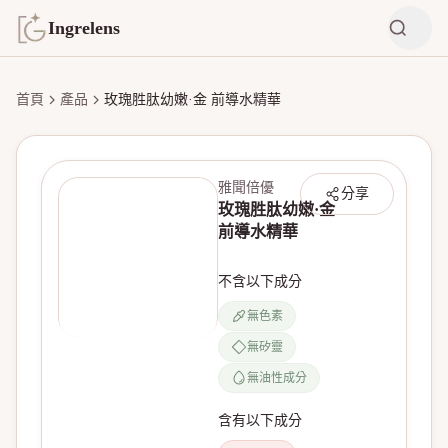
Ingrelens
首頁
產品
玫瑰胜肽幼嫩·金 前導水精華
雅聞倍優
分享
玫瑰胜肽幼嫩·金
前導水精華
不含以下成分
無色素
無矽靈
無產品圖片
無油性成分
含有以下成分