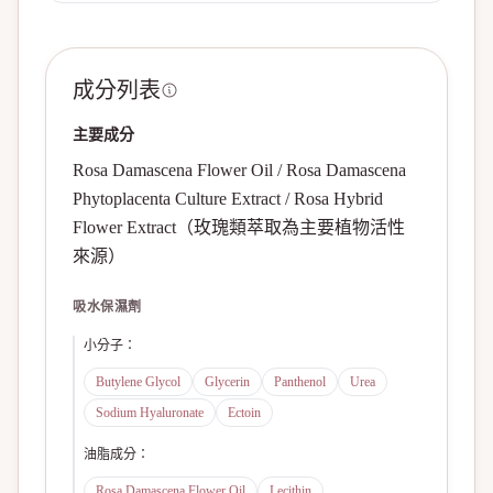
成分列表
主要成分
Rosa Damascena Flower Oil / Rosa Damascena
Phytoplacenta Culture Extract / Rosa Hybrid
Flower Extract（玫瑰類萃取為主要植物活性
來源）
吸水保濕劑
小分子
：
Butylene Glycol
Glycerin
Panthenol
Urea
Sodium Hyaluronate
Ectoin
油脂成分
：
Rosa Damascena Flower Oil
Lecithin