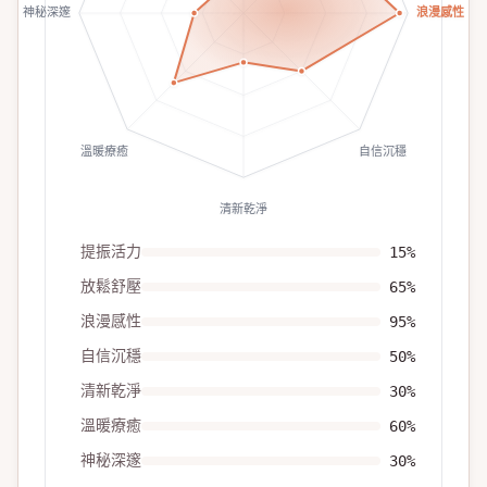
神秘深邃
浪漫感性
溫暖療癒
自信沉穩
清新乾淨
提振活力
15
%
放鬆舒壓
65
%
浪漫感性
95
%
自信沉穩
50
%
清新乾淨
30
%
溫暖療癒
60
%
神秘深邃
30
%