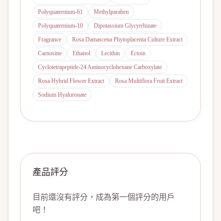
Polyquaternium-61
Methylparaben
Polyquaternium-10
Dipotassium Glycyrrhizate
Fragrance
Rosa Damascena Phytoplacenta Culture Extract
Carnosine
Ethanol
Lecithin
Ectoin
Cyclotetrapeptide-24 Aminocyclohexane Carboxylate
Rosa Hybrid Flower Extract
Rosa Multiflora Fruit Extract
Sodium Hyaluronate
產品評分
目前還沒有評分，成為第一個評分的用戶
吧！