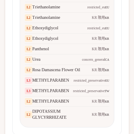
Triethanolamine
restricted_eu
L
2
EU
Triethanolamine
KR 限用
L
2
KR
Ethoxydiglycol
restricted_eu
L
2
EU
Ethoxydiglycol
KR 限用
L
2
KR
Panthenol
KR 限用
L
2
KR
Urea
concern_general
L
2
CA
Rosa Damascena Flower Oil
KR 限用
L
2
KR
METHYLPARABEN
restricted_preservative
L
3
EU
METHYLPARABEN
restricted_preservative
L
3
TW
METHYLPARABEN
KR 限用
L
2
KR
DIPOTASSIUM
KR 限用
L
2
KR
GLYCYRRHIZATE