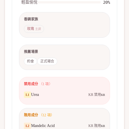
輕盈愉悅
20
%
香調家族
玫瑰
主調
推薦場景
約會
正式場合
禁用成分
（
1
項）
Urea
KR 禁用
L
1
KR
限用成分
（
12
項）
Mandelic Acid
KR 限用
L
2
KR