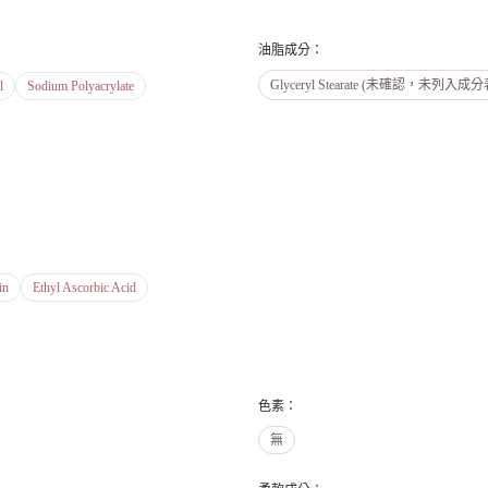
油脂成分
：
Glyceryl Stearate (未確認，未列入成
l
Sodium Polyacrylate
in
Ethyl Ascorbic Acid
色素
：
無