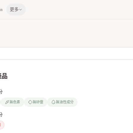
in
更多
產品
分
無色素
無矽靈
無油性成分
分
劑