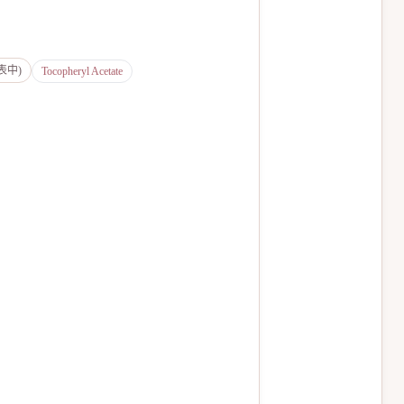
分表中)
Tocopheryl Acetate