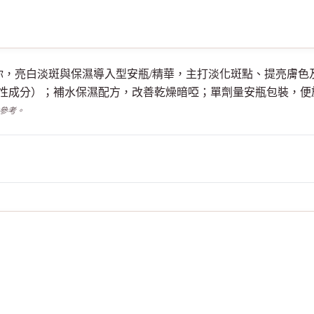
適不適合你，亮白淡斑與保濕導入型安瓶/精華，主打淡化斑點、提亮膚色
活性成分）；補水保濕配方，改善乾燥暗啞；單劑量安瓶包裝，
供參考。