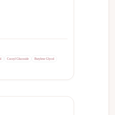
l
Cocoyl Glucoside
Butylene Glycol