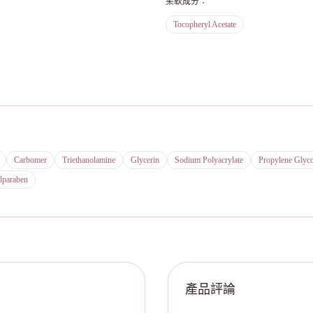
柔軟成分
：
Tocopheryl Acetate
Carbomer
Triethanolamine
Glycerin
Sodium Polyacrylate
Propylene Glyco
lparaben
產品評論