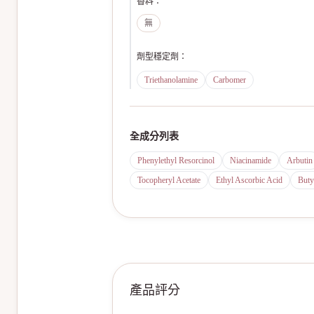
香料
：
無
劑型穩定劑
：
Triethanolamine
Carbomer
全成分列表
Phenylethyl Resorcinol
Niacinamide
Arbutin
Tocopheryl Acetate
Ethyl Ascorbic Acid
Buty
產品評分