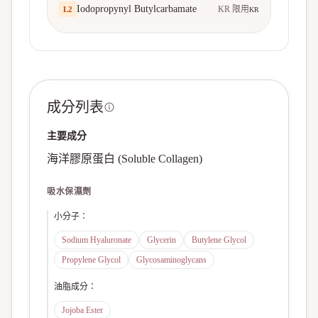
Iodopropynyl Butylcarbamate
KR 限用
L
2
KR
成分列表
主要成分
海洋膠原蛋白 (Soluble Collagen)
吸水保濕劑
小分子
：
Sodium Hyaluronate
Glycerin
Butylene Glycol
Propylene Glycol
Glycosaminoglycans
油脂成分
：
Jojoba Ester