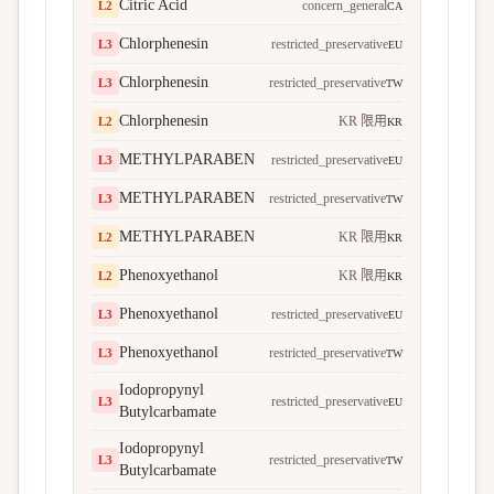
Citric Acid
concern_general
L
2
CA
Chlorphenesin
restricted_preservative
L
3
EU
Chlorphenesin
restricted_preservative
L
3
TW
Chlorphenesin
KR 限用
L
2
KR
METHYLPARABEN
restricted_preservative
L
3
EU
METHYLPARABEN
restricted_preservative
L
3
TW
METHYLPARABEN
KR 限用
L
2
KR
Phenoxyethanol
KR 限用
L
2
KR
Phenoxyethanol
restricted_preservative
L
3
EU
Phenoxyethanol
restricted_preservative
L
3
TW
Iodopropynyl
restricted_preservative
L
3
EU
Butylcarbamate
Iodopropynyl
restricted_preservative
L
3
TW
Butylcarbamate