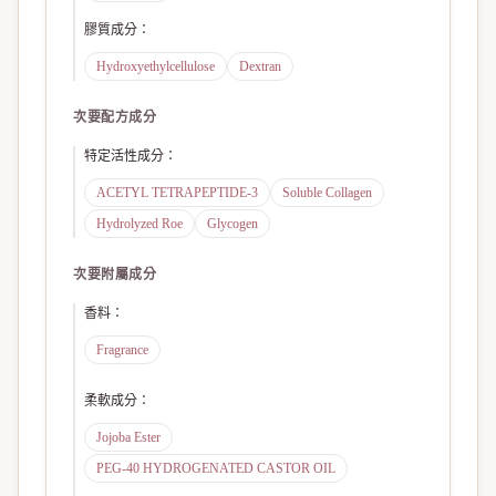
膠質成分
：
Hydroxyethylcellulose
Dextran
次要配方成分
特定活性成分
：
ACETYL TETRAPEPTIDE-3
Soluble Collagen
Hydrolyzed Roe
Glycogen
次要附屬成分
香料
：
Fragrance
柔軟成分
：
Jojoba Ester
PEG-40 HYDROGENATED CASTOR OIL