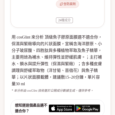
含防腐劑
24
種成分
用 cosGlint 來分析 頂級魚子膠原面膜適不適合你，
保濕與緊緻導向的片狀面膜，宣稱含海洋膠原、小
分子玻尿酸、四胜肽與多種植物萃取及魚子精華，
主要用途為補水、維持彈性並舒緩肌膚。；主打補
水、鎖水與提升彈性（保濕與緊緻）；含多種皮膚
調理與舒緩萃取物（洋甘菊、苜宿花）與魚子精
華；以片狀面膜載體，建議敷15–20分鐘，單片容
量30 ml
* 本分析由 cosGlint 技術基於公開成分數據生成，僅供參考。
想知道這個產品適不
適合你？