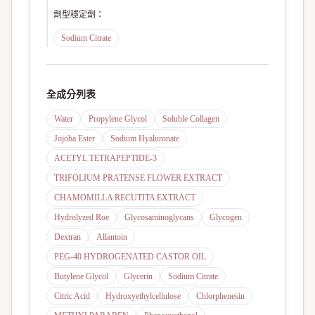
劑型穩定劑
：
Sodium Citrate
全成分列表
Water
Propylene Glycol
Soluble Collagen
Jojoba Ester
Sodium Hyaluronate
ACETYL TETRAPEPTIDE-3
TRIFOLIUM PRATENSE FLOWER EXTRACT
CHAMOMILLA RECUTITA EXTRACT
Hydrolyzed Roe
Glycosaminoglycans
Glycogen
Dextran
Allantoin
PEG-40 HYDROGENATED CASTOR OIL
Butylene Glycol
Glycerin
Sodium Citrate
Citric Acid
Hydroxyethylcellulose
Chlorphenesin